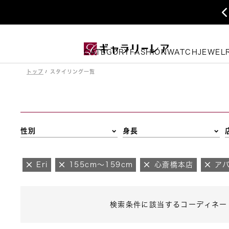
CATEGORY
FASHION
WATCH
JEWEL
トップ
スタイリング一覧
性別
身長
Eri
155cm～159cm
心斎橋本店
ア
検索条件に該当するコーディネー