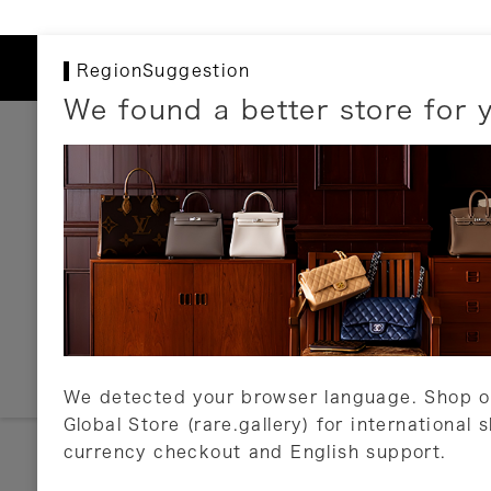
RegionSuggestion
We found a better store for 
お支払いについて
以下のお支払方法が利用可能です。
クレジットカード
ショッピングローン
銀行振込・郵便振替
代金引換
Amazon Pay
PayPay
auPay
メルペイ
店頭支払い
We detected your browser language. Shop o
Global Store (rare.gallery) for international 
詳しくはこちら
currency checkout and English support.