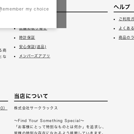
サービス
ヘルプ
Remember my choice
3日
ギフトラッピング
ご利用
店舗お取り寄せ
よくあ
時計保証
商品の
安心保証(返品)
る商
メンバーズアプリ
とな
当店について
00）
株式会社サークラックス
～Find Your Something Special～
「お客様にとって特別なものとは何か」を追求し、
皆様の特別な存在になれるよう挑戦していきます。