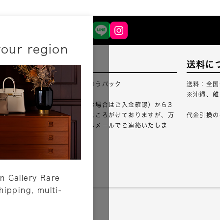
your region
配送について
送料に
配送業者：佐川急便・ゆうパック
送料：全国
※沖縄、離
ご注文確認（銀行振込の場合はご入金確認）から3
営業日以内のご出荷をこころがけておりますが、万
代金引換の
が一出荷が遅れる場合はメールでご連絡いたしま
す。
詳しくはこちら
n Gallery Rare
shipping, multi-