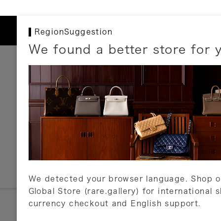
RegionSuggestion
We found a better store for 
お支払いについて
以下のお支払方法が利用可能です。
クレジットカード
ショッピングローン
銀行振込・郵便振替
代金引換
Amazon Pay
PayPay
auPay
メルペイ
店頭支払い
We detected your browser language. Shop o
Global Store (rare.gallery) for international 
詳しくはこちら
currency checkout and English support.