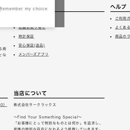
サービス
ヘルプ
Remember my choice
3日
ギフトラッピング
ご利用
店舗お取り寄せ
よくあ
時計保証
商品の
安心保証(返品)
る商
メンバーズアプリ
とな
当店について
00）
株式会社サークラックス
～Find Your Something Special～
「お客様にとって特別なものとは何か」を追求し、
皆様の特別な存在になれるよう挑戦していきます。