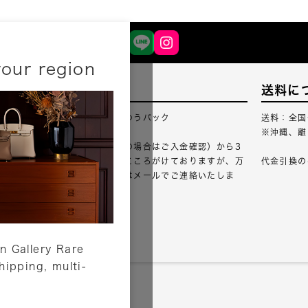
your region
配送について
送料に
配送業者：佐川急便・ゆうパック
送料：全国
※沖縄、離
ご注文確認（銀行振込の場合はご入金確認）から3
営業日以内のご出荷をこころがけておりますが、万
代金引換の
が一出荷が遅れる場合はメールでご連絡いたしま
す。
詳しくはこちら
n Gallery Rare
shipping, multi-