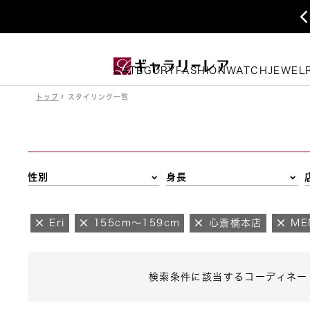
CATEGORY
FASHION
WATCH
JEWEL
トップ
スタイリング一覧
性別
身長
Eri
155cm～159cm
心斎橋本店
ME
検索条件に該当するコーディネー