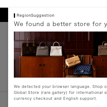
RegionSuggestion
We found a better store for 
お支払いについて
以下のお支払方法が利用可能です。
クレジットカード
ショッピングローン
銀行振込・郵便振替
代金引換
Amazon Pay
PayPay
auPay
メルペイ
店頭支払い
We detected your browser language. Shop o
Global Store (rare.gallery) for international 
詳しくはこちら
currency checkout and English support.