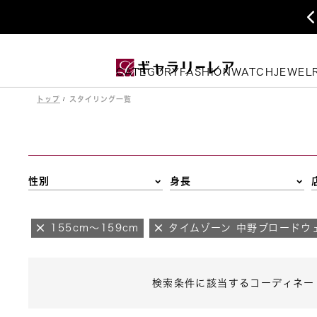
CATEGORY
FASHION
WATCH
JEWEL
トップ
スタイリング一覧
性別
身長
155cm～159cm
タイムゾーン 中野ブロードウ
検索条件に該当するコーディネー