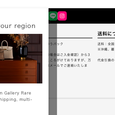
your region
配送について
送料に
配送業者：佐川急便・ゆうパック
送料：全国
※沖縄、離
ご注文確認（銀行振込の場合はご入金確認）から3
営業日以内のご出荷をこころがけておりますが、万
代金引換の
が一出荷が遅れる場合はメールでご連絡いたしま
す。
詳しくはこちら
n Gallery Rare
shipping, multi-