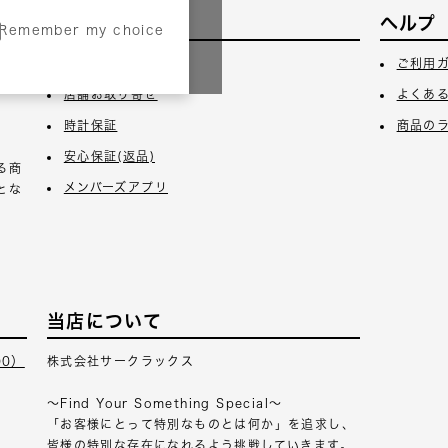
サービス
ヘルプ
Remember my choice
3日
ギフトラッピング
ご利用
店舗お取り寄せ
よくあ
時計保証
商品の
安心保証(返品)
る商
メンバーズアプリ
とな
当店について
00）
株式会社サークラックス
～Find Your Something Special～
「お客様にとって特別なものとは何か」を追求し、
皆様の特別な存在になれるよう挑戦していきます。