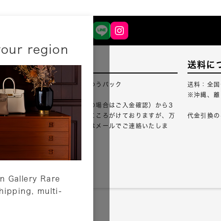
your region
配送について
送料に
配送業者：佐川急便・ゆうパック
送料：全国
※沖縄、離
ご注文確認（銀行振込の場合はご入金確認）から3
営業日以内のご出荷をこころがけておりますが、万
代金引換の
が一出荷が遅れる場合はメールでご連絡いたしま
す。
詳しくはこちら
n Gallery Rare
shipping, multi-