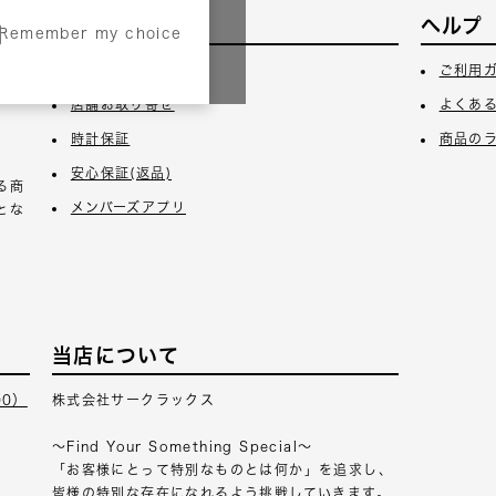
サービス
ヘルプ
Remember my choice
3日
ギフトラッピング
ご利用
店舗お取り寄せ
よくあ
時計保証
商品の
安心保証(返品)
る商
メンバーズアプリ
とな
当店について
00）
株式会社サークラックス
～Find Your Something Special～
「お客様にとって特別なものとは何か」を追求し、
皆様の特別な存在になれるよう挑戦していきます。