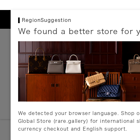
RegionSuggestion
We found a better store for 
お支払いについて
以下のお支払方法が利用可能です。
クレジットカード
ショッピングローン
銀行振込・郵便振替
代金引換
Amazon Pay
PayPay
auPay
メルペイ
店頭支払い
We detected your browser language. Shop o
Global Store (rare.gallery) for international 
詳しくはこちら
currency checkout and English support.