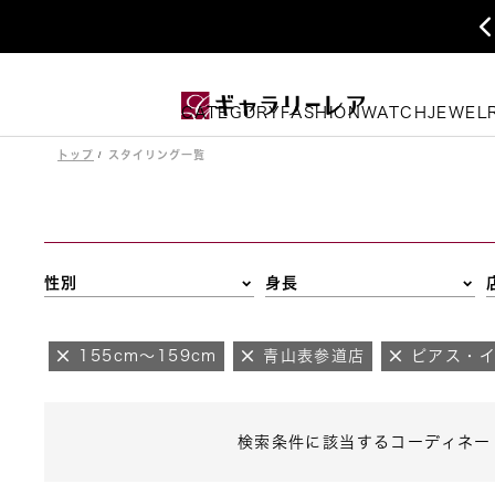
CATEGORY
FASHION
WATCH
JEWEL
トップ
スタイリング一覧
性別
身長
155cm～159cm
青山表参道店
ピアス・
検索条件に該当するコーディネー