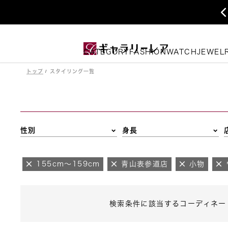
CATEGORY
FASHION
WATCH
JEWEL
トップ
スタイリング一覧
性別
身長
155cm～159cm
青山表参道店
小物
検索条件に該当するコーディネー