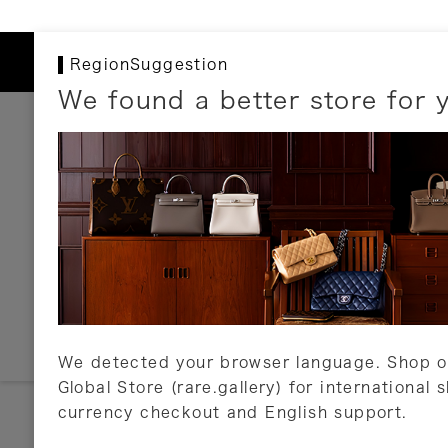
RegionSuggestion
We found a better store for 
お支払いについて
以下のお支払方法が利用可能です。
クレジットカード
ショッピングローン
銀行振込・郵便振替
代金引換
Amazon Pay
PayPay
auPay
メルペイ
店頭支払い
We detected your browser language. Shop o
Global Store (rare.gallery) for international 
詳しくはこちら
currency checkout and English support.