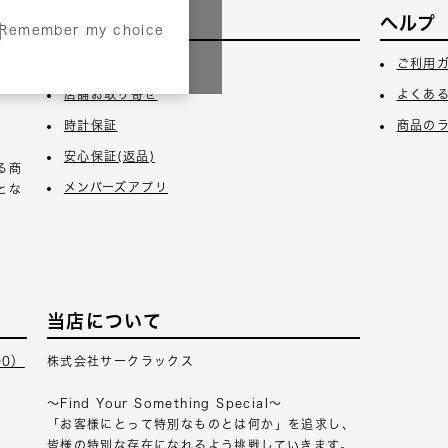
サービス
ヘルプ
Remember my choice
3日
ギフトラッピング
ご利用
店舗お取り寄せ
よくあ
時計保証
商品の
安心保証(返品)
る商
メンバーズアプリ
とな
当店について
00）
株式会社サークラックス
～Find Your Something Special～
「お客様にとって特別なものとは何か」を追求し、
皆様の特別な存在になれるよう挑戦していきます。