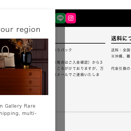
your region
配送について
送料に
配送業者：佐川急便・ゆうパック
送料：全国
※沖縄、離
ご注文確認（銀行振込の場合はご入金確認）から3
営業日以内のご出荷をこころがけておりますが、万
代金引換の
が一出荷が遅れる場合はメールでご連絡いたしま
す。
詳しくはこちら
n Gallery Rare
shipping, multi-