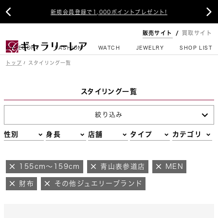


新規会員登録で1,000ポイントプレゼント!
販売サイト
買取サイト
CATEGORY
FASHION
WATCH
JEWELRY
SHOP LIST
トップ
スタイリング一覧
スタイリング一覧
絞り込み
性別
身長
店舗
タイプ
カテゴリ
155cm～159cm
青山表参道店
MEN
財布
その他ジュエリーブランド