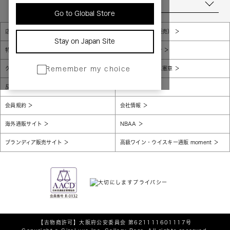
当店について
Go to Global Store
店舗一覧
販売規約（店頭販売）
Stay on Japan Site
特定商取引法に基づく表示
個人情報保護方針
グローバルプライバシーポリシー
コンプライアンス憲章
Remember my choice
反社会的勢力に対する基本方針
腐敗防止
会員規約
会社情報
海外通販サイト
NBAA
ブランディア販売サイト
高級ワイン・ウイスキー通販 moment
【古物商許可】
大阪府公安委員会 第621111601117号