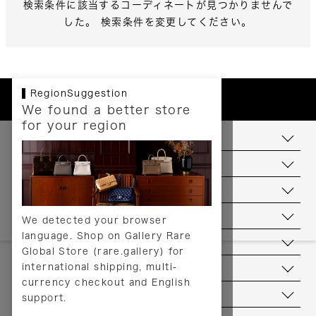
検索条件に該当するコーディネートが見つかりませんで
した。 検索条件を変更してください。
RegionSuggestion
We found a better store
for your region
お支払いについて
配送について
送料について
返品について
We detected your browser
language. Shop on Gallery Rare
サービス
Global Store (rare.gallery) for
international shipping, multi-
ヘルプ
currency checkout and English
お問い合わせ
support.