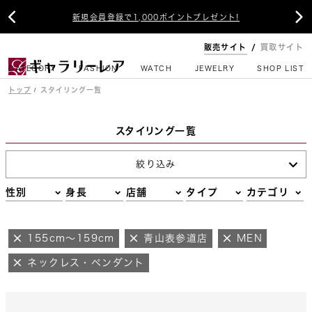


新規会員登録で1,000ポイントプレゼント!
販売サイト
買取サイト
CATEGORY
FASHION
WATCH
JEWELRY
SHOP LIST
トップ
スタイリング一覧
スタイリング一覧
絞り込み
性別
身長
店舗
タイプ
カテゴリ
155cm～159cm
青山表参道店
MEN
ネックレス・ペンダント