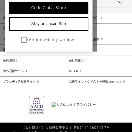
当店について
Go to Global Store
店舗一覧
販売規約（店頭販売）
Stay on Japan Site
特定商取引法に基づく表示
個人情報保護方針
グローバルプライバシーポリシー
コンプライアンス憲章
Remember my choice
反社会的勢力に対する基本方針
腐敗防止
会員規約
会社情報
海外通販サイト
NBAA
ブランディア販売サイト
高級ワイン・ウイスキー通販 moment
【古物商許可】
大阪府公安委員会 第621111601117号