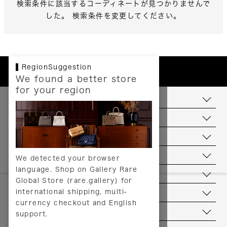
検索条件に該当するコーディネートが見つかりませんで
した。 検索条件を変更してください。
RegionSuggestion
We found a better store
for your region
お支払いについて
配送について
送料について
返品について
We detected your browser
language. Shop on Gallery Rare
サービス
Global Store (rare.gallery) for
international shipping, multi-
ヘルプ
currency checkout and English
お問い合わせ
support.