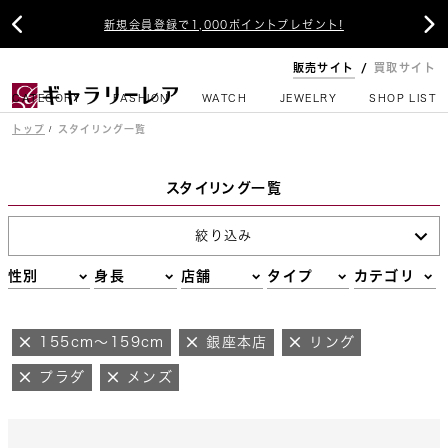


新規会員登録で1,000ポイントプレゼント!
販売サイト
買取サイト
CATEGORY
FASHION
WATCH
JEWELRY
SHOP LIST
トップ
スタイリング一覧
スタイリング一覧
絞り込み
性別
身長
店舗
タイプ
カテゴリ
155cm～159cm
銀座本店
リング
プラダ
メンズ