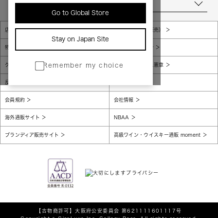
当店について
Go to Global Store
店舗一覧
販売規約（店頭販売）
Stay on Japan Site
特定商取引法に基づく表示
個人情報保護方針
グローバルプライバシーポリシー
コンプライアンス憲章
Remember my choice
反社会的勢力に対する基本方針
腐敗防止
会員規約
会社情報
海外通販サイト
NBAA
ブランディア販売サイト
高級ワイン・ウイスキー通販 moment
【古物商許可】
大阪府公安委員会 第621111601117号