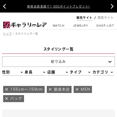


新規会員登録で1,000ポイントプレゼント!
販売サイト
買取サイト
CATEGORY
FASHION
WATCH
JEWELRY
SHOP LIST
トップ
スタイリング一覧
スタイリング一覧
絞り込み
性別
身長
店舗
タイプ
カテゴリ
155cm～159cm
銀座本店
MEN
バッグ