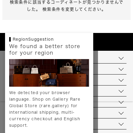
検索条件に該当するコーディネートが見つかりませんで
した。 検索条件を変更してください。
RegionSuggestion
We found a better store
for your region
お支払いについて
配送について
送料について
返品について
We detected your browser
language. Shop on Gallery Rare
サービス
Global Store (rare.gallery) for
international shipping, multi-
ヘルプ
currency checkout and English
お問い合わせ
support.