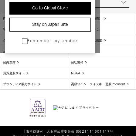
当店について
Go to Global Store
店舗一覧
販売規約（店頭販売）
Stay on Japan Site
特定商取引法に基づく表示
個人情報保護方針
グローバルプライバシーポリシー
コンプライアンス憲章
Remember my choice
反社会的勢力に対する基本方針
腐敗防止
会員規約
会社情報
海外通販サイト
NBAA
ブランディア販売サイト
高級ワイン・ウイスキー通販 moment
【古物商許可】
大阪府公安委員会 第621111601117号