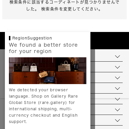
検索条件に該当するコーディネートが見つかりませんで
した。 検索条件を変更してください。
RegionSuggestion
We found a better store
for your region
お支払いについて
配送について
送料について
返品について
We detected your browser
language. Shop on Gallery Rare
サービス
Global Store (rare.gallery) for
international shipping, multi-
ヘルプ
currency checkout and English
お問い合わせ
support.