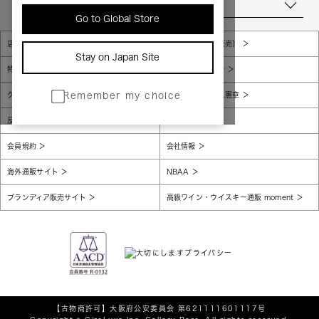
当店について
Go to Global Store
店舗一覧
販売規約（店頭販売）
Stay on Japan Site
特定商取引法に基づく表示
個人情報保護方針
グローバルプライバシーポリシー
コンプライアンス憲章
Remember my choice
反社会的勢力に対する基本方針
腐敗防止
会員規約
会社情報
海外通販サイト
NBAA
ブランディア販売サイト
高級ワイン・ウイスキー通販 moment
【古物商許可】
大阪府公安委員会 第621111601117号