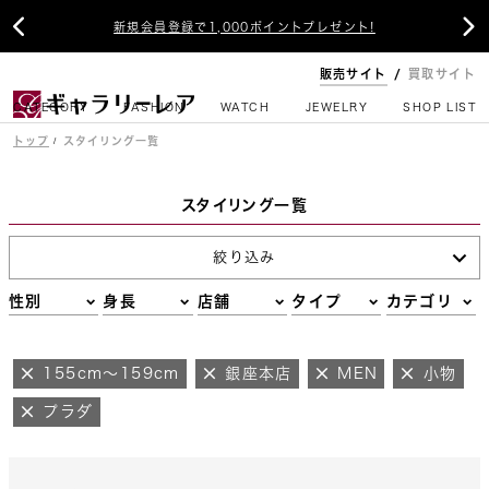


新規会員登録で1,000ポイントプレゼント!
販売サイト
買取サイト
CATEGORY
FASHION
WATCH
JEWELRY
SHOP LIST
トップ
スタイリング一覧
スタイリング一覧
絞り込み
性別
身長
店舗
タイプ
カテゴリ
155cm～159cm
銀座本店
MEN
小物
プラダ