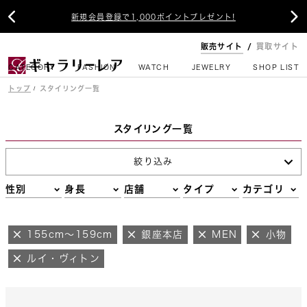


新規会員登録で1,000ポイントプレゼント!
販売サイト
買取サイト
CATEGORY
FASHION
WATCH
JEWELRY
SHOP LIST
トップ
スタイリング一覧
スタイリング一覧
絞り込み
性別
身長
店舗
タイプ
カテゴリ
155cm～159cm
銀座本店
MEN
小物
ルイ・ヴィトン