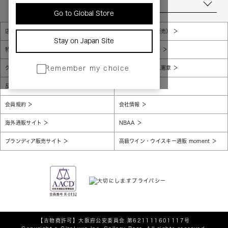
当店について
Go to Global Store
店舗一覧
販売規約（店頭販売）
Stay on Japan Site
特定商取引法に基づく表示
個人情報保護方針
グローバルプライバシーポリシー
コンプライアンス憲章
Remember my choice
反社会的勢力に対する基本方針
腐敗防止
会員規約
会社情報
海外通販サイト
NBAA
ブランディア販売サイト
高級ワイン・ウイスキー通販 moment
【古物商許可】
大阪府公安委員会 第621111601117号