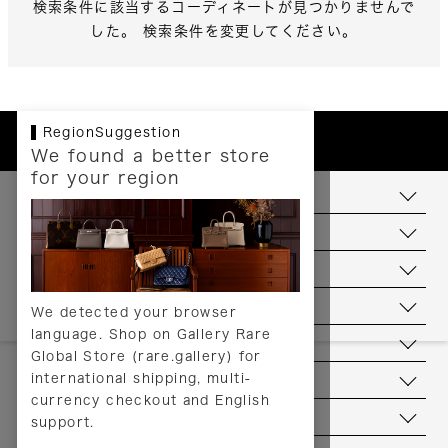
検索条件に該当するコーディネートが見つかりませんで
した。 検索条件を変更してください。
RegionSuggestion
We found a better store
for your region
お支払いについて
配送について
送料について
返品について
We detected your browser
language. Shop on Gallery Rare
サービス
Global Store (rare.gallery) for
international shipping, multi-
ヘルプ
currency checkout and English
お問い合わせ
support.