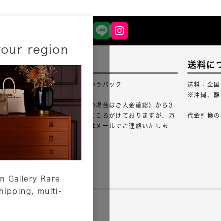
your region
配送について
送料に
配送業者：佐川急便・ゆうパック
送料：全国
※沖縄、離
ご注文確認（銀行振込の場合はご入金確認）から3
営業日以内のご出荷をこころがけておりますが、万
代金引換の
が一出荷が遅れる場合はメールでご連絡いたしま
す。
詳しくはこちら
n Gallery Rare
shipping, multi-