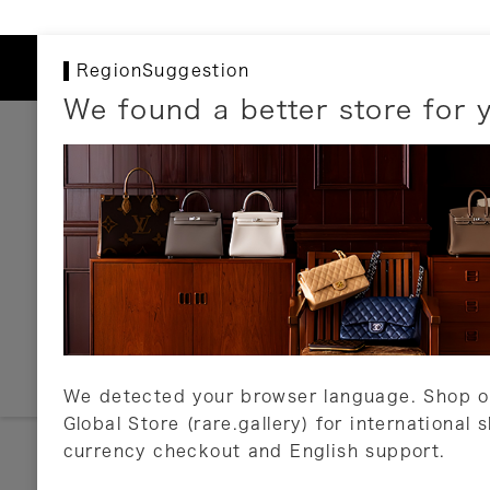
RegionSuggestion
We found a better store for 
お支払いについて
以下のお支払方法が利用可能です。
クレジットカード
ショッピングローン
銀行振込・郵便振替
代金引換
Amazon Pay
PayPay
auPay
メルペイ
店頭支払い
We detected your browser language. Shop o
Global Store (rare.gallery) for international 
詳しくはこちら
currency checkout and English support.