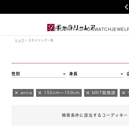
CATEGORY
FASHION
WATCH
JEWEL
トップ
スタイリング一覧
性別
身長
anna
155cm～159cm
MKT戦略課
検索条件に該当するコーディネー