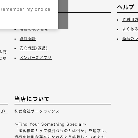
サービス
ヘルプ
Remember my choice
3日
ギフトラッピング
ご利用
店舗お取り寄せ
よくあ
時計保証
商品の
安心保証(返品)
る商
メンバーズアプリ
とな
当店について
00）
株式会社サークラックス
～Find Your Something Special～
「お客様にとって特別なものとは何か」を追求し、
皆様の特別な存在になれるよう挑戦していきます。