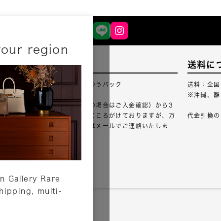
your region
配送について
送料に
配送業者：佐川急便・ゆうパック
送料：全国
※沖縄、離
ご注文確認（銀行振込の場合はご入金確認）から3
営業日以内のご出荷をこころがけておりますが、万
代金引換の
が一出荷が遅れる場合はメールでご連絡いたしま
す。
詳しくはこちら
n Gallery Rare
shipping, multi-