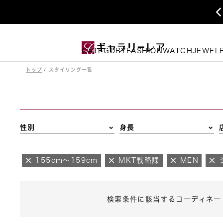
CATEGORY
FASHION
WATCH
JEWEL
トップ
スタイリング一覧
性別
身長
155cm～159cm
MKT戦略課
MEN
検索条件に該当するコーディネー