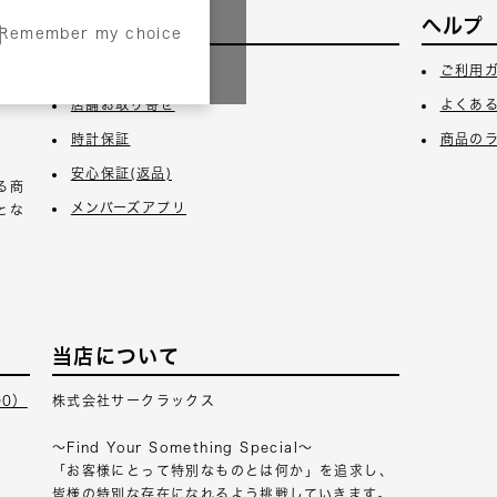
サービス
ヘルプ
Remember my choice
3日
ギフトラッピング
ご利用
店舗お取り寄せ
よくあ
時計保証
商品の
安心保証(返品)
る商
メンバーズアプリ
とな
当店について
00）
株式会社サークラックス
～Find Your Something Special～
「お客様にとって特別なものとは何か」を追求し、
皆様の特別な存在になれるよう挑戦していきます。