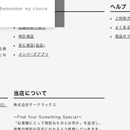
サービス
ヘルプ
Remember my choice
3日
ギフトラッピング
ご利用
店舗お取り寄せ
よくあ
時計保証
商品の
安心保証(返品)
る商
メンバーズアプリ
とな
当店について
00）
株式会社サークラックス
～Find Your Something Special～
「お客様にとって特別なものとは何か」を追求し、
皆様の特別な存在になれるよう挑戦していきます。