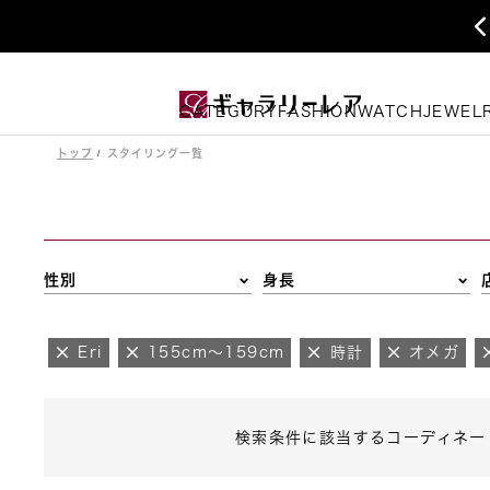
CATEGORY
FASHION
WATCH
JEWEL
トップ
スタイリング一覧
性別
身長
Eri
155cm～159cm
時計
オメガ
検索条件に該当するコーディネー