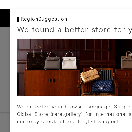
RegionSuggestion
We found a better store for 
お支払いについて
以下のお支払方法が利用可能です。
クレジットカード
ショッピングローン
銀行振込・郵便振替
代金引換
Amazon Pay
PayPay
auPay
メルペイ
店頭支払い
We detected your browser language. Shop o
Global Store (rare.gallery) for international 
詳しくはこちら
currency checkout and English support.