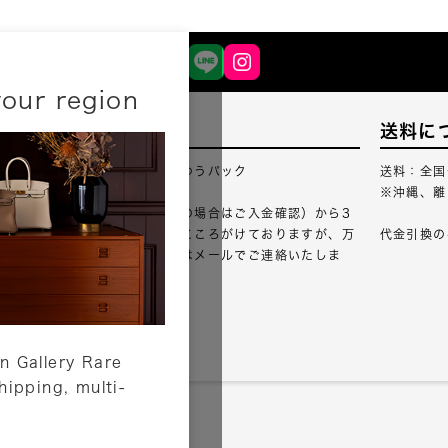
your region
配送について
送料に
配送業者：佐川急便・ゆうパック
送料：全国
※沖縄、離
ご注文確認（銀行振込の場合はご入金確認）から3
営業日以内のご出荷をこころがけておりますが、万
代金引換の
が一出荷が遅れる場合はメールでご連絡いたしま
す。
詳しくはこちら
n Gallery Rare
shipping, multi-