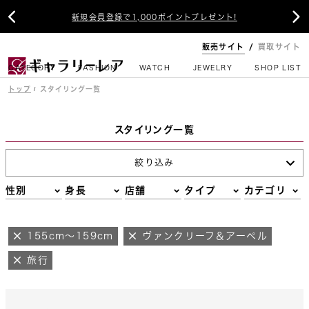


新規会員登録で1,000ポイントプレゼント!
販売サイト
買取サイト
CATEGORY
FASHION
WATCH
JEWELRY
SHOP LIST
トップ
スタイリング一覧
スタイリング一覧
絞り込み
性別
身長
店舗
タイプ
カテゴリ
155cm～159cm
ヴァンクリーフ＆アーペル
旅行