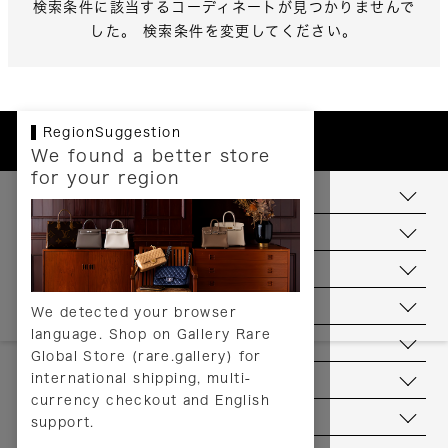
検索条件に該当するコーディネートが見つかりませんで
した。 検索条件を変更してください。
RegionSuggestion
We found a better store
for your region
お支払いについて
配送について
送料について
返品について
We detected your browser
language. Shop on Gallery Rare
サービス
Global Store (rare.gallery) for
international shipping, multi-
ヘルプ
currency checkout and English
お問い合わせ
support.