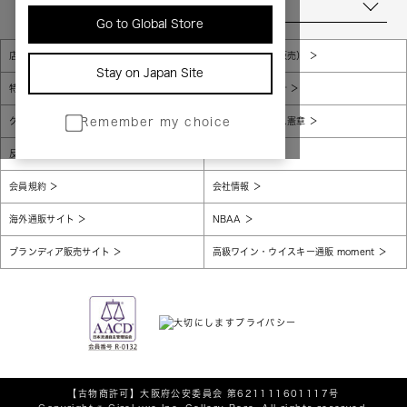
当店について
Go to Global Store
店舗一覧
販売規約（店頭販売）
Stay on Japan Site
特定商取引法に基づく表示
個人情報保護方針
グローバルプライバシーポリシー
コンプライアンス憲章
Remember my choice
反社会的勢力に対する基本方針
腐敗防止
会員規約
会社情報
海外通販サイト
NBAA
ブランディア販売サイト
高級ワイン・ウイスキー通販 moment
【古物商許可】
大阪府公安委員会 第621111601117号