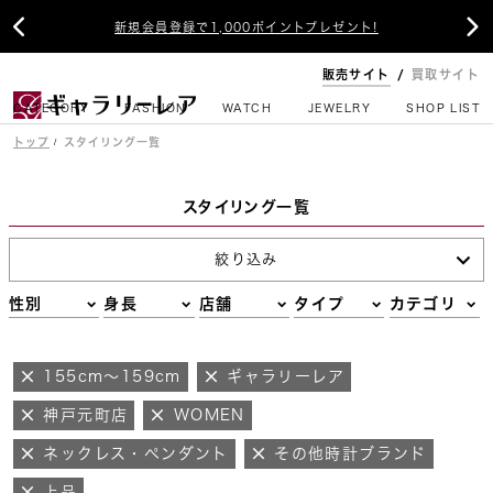


新規会員登録で1,000ポイントプレゼント!
販売サイト
買取サイト
CATEGORY
FASHION
WATCH
JEWELRY
SHOP LIST
トップ
スタイリング一覧
スタイリング一覧
絞り込み
性別
身長
店舗
タイプ
カテゴリ
155cm～159cm
ギャラリーレア
神戸元町店
WOMEN
ネックレス・ペンダント
その他時計ブランド
上品