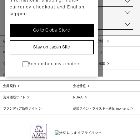
international shipping, multi-
ヘルプ
currency checkout and English
お問い合わせ
support.
当店について
Go to Global Store
店舗一覧
販売規約（店頭販売）
Stay on Japan Site
特定商取引法に基づく表示
個人情報保護方針
グローバルプライバシーポリシー
コンプライアンス憲章
Remember my choice
反社会的勢力に対する基本方針
腐敗防止
会員規約
会社情報
海外通販サイト
NBAA
ブランディア販売サイト
高級ワイン・ウイスキー通販 moment