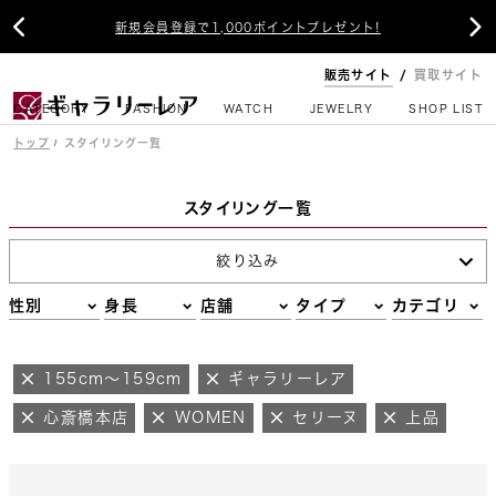


新規会員登録で1,000ポイントプレゼント!
販売サイト
買取サイト
CATEGORY
FASHION
WATCH
JEWELRY
SHOP LIST
トップ
スタイリング一覧
スタイリング一覧
絞り込み
性別
身長
店舗
タイプ
カテゴリ
155cm～159cm
ギャラリーレア
心斎橋本店
WOMEN
セリーヌ
上品