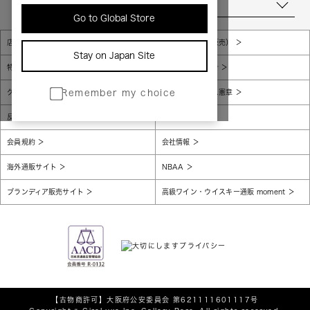
当店について
Go to Global Store
店舗一覧
販売規約（店頭販売）
Stay on Japan Site
特定商取引法に基づく表示
個人情報保護方針
グローバルプライバシーポリシー
コンプライアンス憲章
Remember my choice
反社会的勢力に対する基本方針
腐敗防止
会員規約
会社情報
海外通販サイト
NBAA
ブランディア販売サイト
高級ワイン・ウイスキー通販 moment
【古物商許可】
大阪府公安委員会 第621111601117号