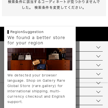
検索条件に該当するコーディネートが見つかりませんで
した。 検索条件を変更してください。
RegionSuggestion
We found a better store
for your region
お支払いについて
配送について
送料について
返品について
We detected your browser
language. Shop on Gallery Rare
サービス
Global Store (rare.gallery) for
international shipping, multi-
ヘルプ
currency checkout and English
お問い合わせ
support.