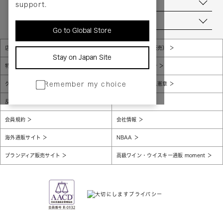
お問い合わせ
support.
当店について
Go to Global Store
店舗一覧
販売規約（店頭販売）
Stay on Japan Site
特定商取引法に基づく表示
個人情報保護方針
グローバルプライバシーポリシー
コンプライアンス憲章
Remember my choice
反社会的勢力に対する基本方針
腐敗防止
会員規約
会社情報
海外通販サイト
NBAA
ブランディア販売サイト
高級ワイン・ウイスキー通販 moment