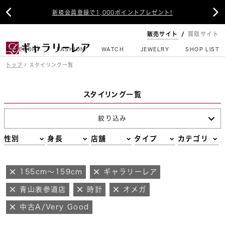


新規会員登録で1,000ポイントプレゼント!
販売サイト
買取サイト
CATEGORY
FASHION
WATCH
JEWELRY
SHOP LIST
トップ
スタイリング一覧
スタイリング一覧
絞り込み
性別
身長
店舗
タイプ
カテゴリ
155cm～159cm
ギャラリーレア
青山表参道店
時計
オメガ
中古A/Very Good