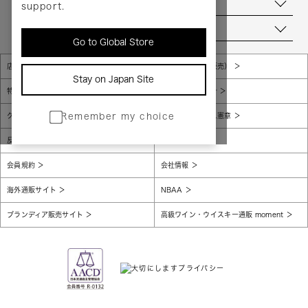
お問い合わせ
support.
当店について
Go to Global Store
店舗一覧
販売規約（店頭販売）
Stay on Japan Site
特定商取引法に基づく表示
個人情報保護方針
グローバルプライバシーポリシー
コンプライアンス憲章
Remember my choice
反社会的勢力に対する基本方針
腐敗防止
会員規約
会社情報
海外通販サイト
NBAA
ブランディア販売サイト
高級ワイン・ウイスキー通販 moment