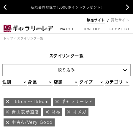


新規会員登録で1,000ポイントプレゼント!
販売サイト
買取サイト
CATEGORY
FASHION
WATCH
JEWELRY
SHOP LIST
トップ
スタイリング一覧
スタイリング一覧
絞り込み
性別
身長
店舗
タイプ
カテゴリ
155cm～159cm
ギャラリーレア
青山表参道店
財布
オメガ
中古A/Very Good