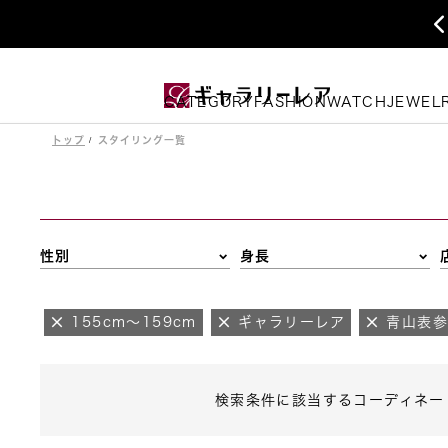
CATEGORY
FASHION
WATCH
JEWEL
トップ
スタイリング一覧
性別
身長
155cm～159cm
ギャラリーレア
青山表
検索条件に該当するコーディネー