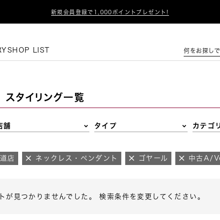

新規会員登録で1,000ポイントプレゼント!
この条件で絞り込む
RY
SHOP LIST
何をお探しで
スタイリング一覧
店舗
タイプ
カテゴ
参道店
ネックレス・ペンダント
ゴヤール
中古A/Ve
トが見つかりませんでした。 検索条件を変更してください。