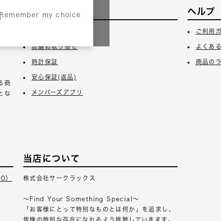
サービス
ヘルプ
Remember my choice
3日
ギフトラッピング
ご利用
店舗お取り寄せ
よくあ
時計保証
商品の
安心保証(返品)
る商
メンバーズアプリ
とな
当店について
00）
株式会社サークラックス
～Find Your Something Special～
「お客様にとって特別なものとは何か」を追求し、
皆様の特別な存在になれるよう挑戦していきます。