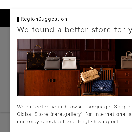
RegionSuggestion
We found a better store for 
お支払いについて
以下のお支払方法が利用可能です。
クレジットカード
ショッピングローン
銀行振込・郵便振替
代金引換
Amazon Pay
PayPay
auPay
メルペイ
店頭支払い
We detected your browser language. Shop o
Global Store (rare.gallery) for international 
詳しくはこちら
currency checkout and English support.