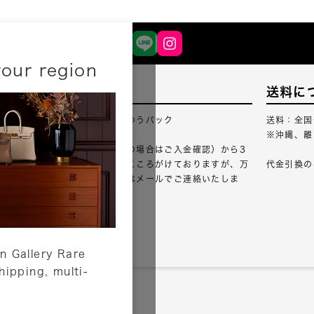
your region
配送について
送料に
配送業者：佐川急便・ゆうパック
送料：全国
※沖縄、離
ご注文確認（銀行振込の場合はご入金確認）から3
営業日以内のご出荷をこころがけておりますが、万
代金引換の
が一出荷が遅れる場合はメールでご連絡いたしま
す。
詳しくはこちら
n Gallery Rare
shipping, multi-