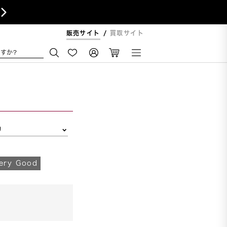

販売サイト
買取サイト
すか?
リ
ry Good