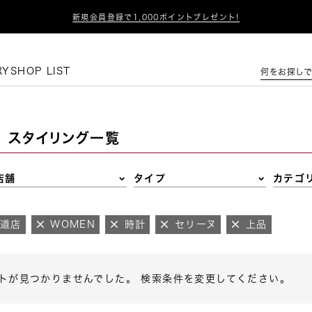

新規会員登録で1,000ポイントプレゼント!
この条件で絞り込む
RY
SHOP LIST
何をお探しで
スタイリング一覧
店舗
タイプ
カテゴ
参道店
WOMEN
時計
セリーヌ
上品
トが見つかりませんでした。 検索条件を変更してください。