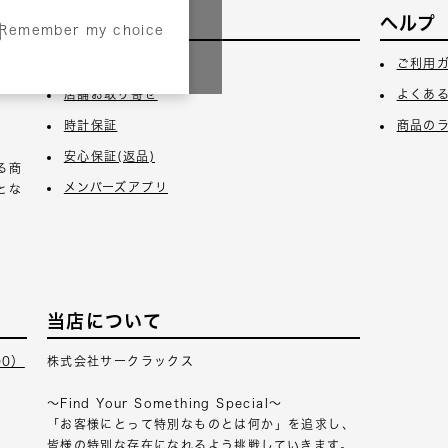
サービス
ヘルプ
Remember my choice
3日
ギフトラッピング
ご利用
店舗お取り寄せ
よくあ
時計保証
商品の
安心保証(返品)
る商
メンバーズアプリ
とな
当店について
00）
株式会社サークラックス
～Find Your Something Special～
「お客様にとって特別なものとは何か」を追求し、
皆様の特別な存在になれるよう挑戦していきます。