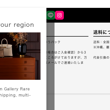
your region
配送について
送料に
配送業者：佐川急便・ゆうパック
送料：全国
※沖縄、離
ご注文確認（銀行振込の場合はご入金確認）から3
営業日以内のご出荷をこころがけておりますが、万
代金引換の
が一出荷が遅れる場合はメールでご連絡いたしま
す。
詳しくはこちら
n Gallery Rare
shipping, multi-