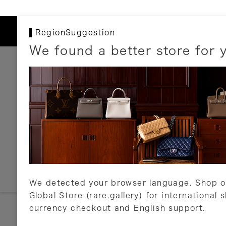
RegionSuggestion
We found a better store for 
お支払いについて
以下のお支払方法が利用可能です。
クレジットカード
ショッピングローン
銀行振込・郵便振替
代金引換
Amazon Pay
PayPay
auPay
メルペイ
店頭支払い
We detected your browser language. Shop o
Global Store (rare.gallery) for international 
詳しくはこちら
currency checkout and English support.