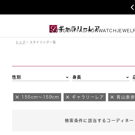
CATEGORY
FASHION
WATCH
JEWEL
トップ
スタイリング一覧
性別
身長
155cm～159cm
ギャラリーレア
青山表
検索条件に該当するコーディネー