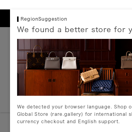
RegionSuggestion
We found a better store for 
お支払いについて
以下のお支払方法が利用可能です。
クレジットカード
ショッピングローン
銀行振込・郵便振替
代金引換
Amazon Pay
PayPay
auPay
メルペイ
店頭支払い
We detected your browser language. Shop o
Global Store (rare.gallery) for international 
詳しくはこちら
currency checkout and English support.