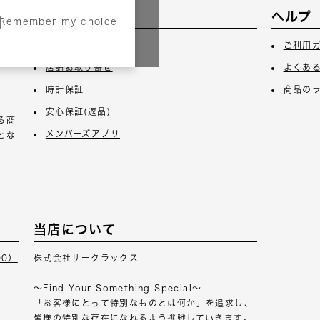
サービス
ヘルプ
Remember my choice
3日
ギフトラッピング
ご利用
店舗お取り寄せ
よくあ
時計保証
商品の
安心保証(返品)
る商
メンバーズアプリ
とな
当店について
00）
株式会社サークラックス
～Find Your Something Special～
「お客様にとって特別なものとは何か」を追求し、
皆様の特別な存在になれるよう挑戦していきます。