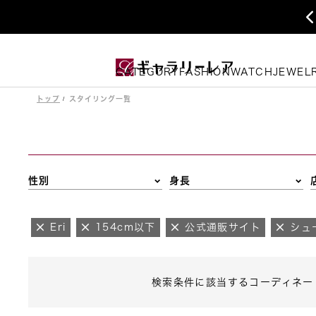
CATEGORY
FASHION
WATCH
JEWEL
トップ
スタイリング一覧
性別
身長
Eri
154cm以下
公式通販サイト
シュ
検索条件に該当するコーディネー