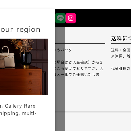
your region
配送について
送料に
配送業者：佐川急便・ゆうパック
送料：全国
※沖縄、離
ご注文確認（銀行振込の場合はご入金確認）から3
営業日以内のご出荷をこころがけておりますが、万
代金引換の
が一出荷が遅れる場合はメールでご連絡いたしま
す。
詳しくはこちら
n Gallery Rare
shipping, multi-