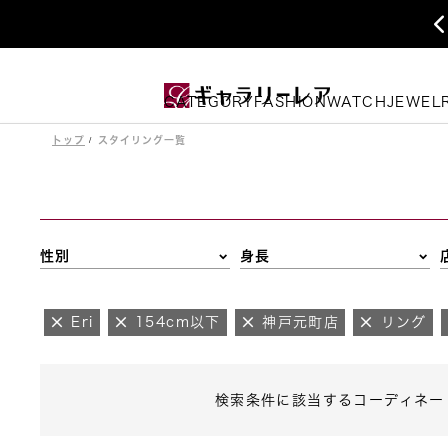
CATEGORY
FASHION
WATCH
JEWEL
トップ
スタイリング一覧
性別
身長
Eri
154cm以下
神戸元町店
リング
検索条件に該当するコーディネー