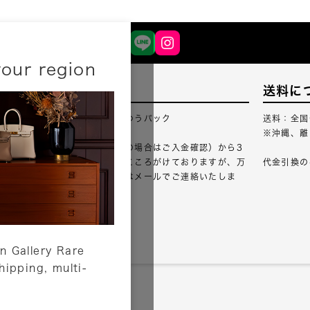
your region
配送について
送料に
配送業者：佐川急便・ゆうパック
送料：全国
※沖縄、離
ご注文確認（銀行振込の場合はご入金確認）から3
営業日以内のご出荷をこころがけておりますが、万
代金引換の
が一出荷が遅れる場合はメールでご連絡いたしま
す。
詳しくはこちら
n Gallery Rare
shipping, multi-