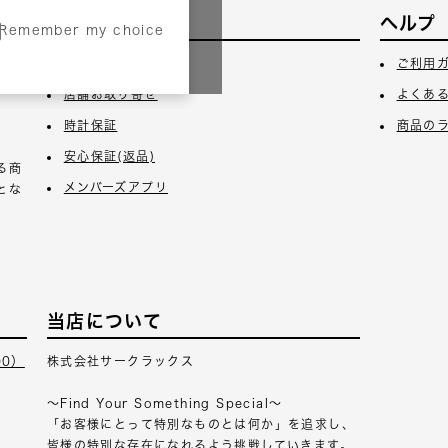
サービス
ヘルプ
Remember my choice
3日
ギフトラッピング
ご利用
店舗お取り寄せ
よくあ
時計保証
商品の
安心保証(返品)
る商
メンバーズアプリ
とな
当店について
00）
株式会社サークラックス
～Find Your Something Special～
「お客様にとって特別なものとは何か」を追求し、
皆様の特別な存在になれるよう挑戦していきます。