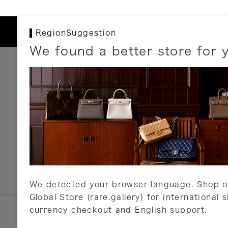
RegionSuggestion
We found a better store for 
お支払いについて
以下のお支払方法が利用可能です。
クレジットカード
ショッピングローン
銀行振込・郵便振替
代金引換
Amazon Pay
PayPay
auPay
メルペイ
店頭支払い
We detected your browser language. Shop o
Global Store (rare.gallery) for international 
詳しくはこちら
currency checkout and English support.