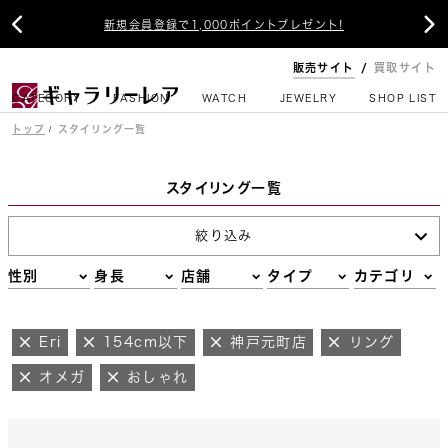


新規会員登録で1,000ポイントプレゼント!
販売サイト
買取サイト
CATEGORY
FASHION
WATCH
JEWELRY
SHOP LIST
トップ
スタイリング一覧
スタイリング一覧
絞り込み
性別
身長
店舗
タイプ
カテゴリ
Eri
154cm以下
神戸元町店
リング
オメガ
おしゃれ