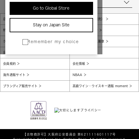
当店について
Go to Global Store
店舗一覧
販売規約（店頭販売）
Stay on Japan Site
特定商取引法に基づく表示
個人情報保護方針
グローバルプライバシーポリシー
コンプライアンス憲章
Remember my choice
反社会的勢力に対する基本方針
腐敗防止
会員規約
会社情報
海外通販サイト
NBAA
ブランディア販売サイト
高級ワイン・ウイスキー通販 moment
【古物商許可】
大阪府公安委員会 第621111601117号