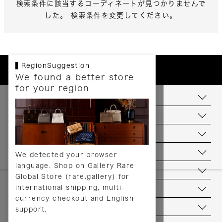
検索条件に該当するコーディネートが見つかりませんで
した。 検索条件を変更してください。
RegionSuggestion
We found a better store
for your region
お支払いについて
配送について
送料について
返品について
We detected your browser
language. Shop on Gallery Rare
サービス
Global Store (rare.gallery) for
international shipping, multi-
ヘルプ
currency checkout and English
お問い合わせ
support.