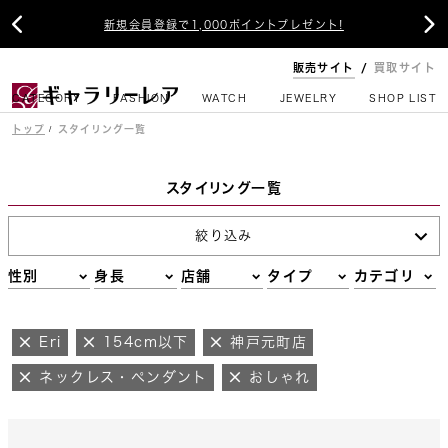


新規会員登録で1,000ポイントプレゼント!
販売サイト
買取サイト
CATEGORY
FASHION
WATCH
JEWELRY
SHOP LIST
トップ
スタイリング一覧
スタイリング一覧
絞り込み
性別
身長
店舗
タイプ
カテゴリ
Eri
154cm以下
神戸元町店
ネックレス・ペンダント
おしゃれ