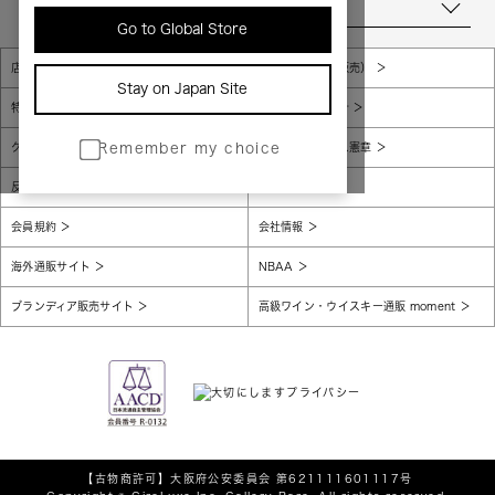
当店について
Go to Global Store
店舗一覧
販売規約（店頭販売）
Stay on Japan Site
特定商取引法に基づく表示
個人情報保護方針
グローバルプライバシーポリシー
コンプライアンス憲章
Remember my choice
反社会的勢力に対する基本方針
腐敗防止
会員規約
会社情報
海外通販サイト
NBAA
ブランディア販売サイト
高級ワイン・ウイスキー通販 moment
【古物商許可】
大阪府公安委員会 第621111601117号