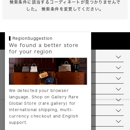
検索条件に該当するコーディネートが見つかりませんで
した。 検索条件を変更してください。
RegionSuggestion
We found a better store
for your region
お支払いについて
配送について
送料について
返品について
We detected your browser
language. Shop on Gallery Rare
サービス
Global Store (rare.gallery) for
international shipping, multi-
ヘルプ
currency checkout and English
お問い合わせ
support.