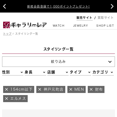


新規会員登録で1,000ポイントプレゼント!
販売サイト
買取サイト
CATEGORY
FASHION
WATCH
JEWELRY
SHOP LIST
トップ
スタイリング一覧
スタイリング一覧
絞り込み
性別
身長
店舗
タイプ
カテゴリ
154cm以下
神戸元町店
MEN
財布
エルメス