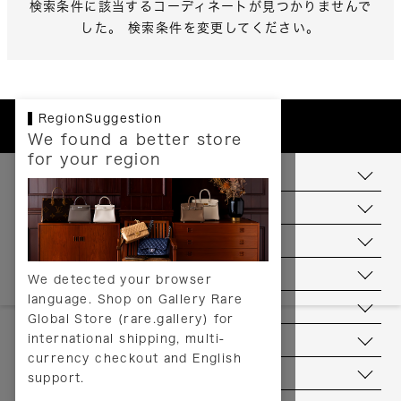
検索条件に該当するコーディネートが見つかりませんで
した。 検索条件を変更してください。
RegionSuggestion
We found a better store
for your region
お支払いについて
配送について
送料について
返品について
We detected your browser
language. Shop on Gallery Rare
サービス
Global Store (rare.gallery) for
international shipping, multi-
ヘルプ
currency checkout and English
お問い合わせ
support.