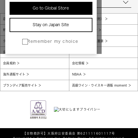
当店について
Go to Global Store
店舗一覧
販売規約（店頭販売）
Stay on Japan Site
特定商取引法に基づく表示
個人情報保護方針
グローバルプライバシーポリシー
コンプライアンス憲章
Remember my choice
反社会的勢力に対する基本方針
腐敗防止
会員規約
会社情報
海外通販サイト
NBAA
ブランディア販売サイト
高級ワイン・ウイスキー通販 moment
【古物商許可】
大阪府公安委員会 第621111601117号