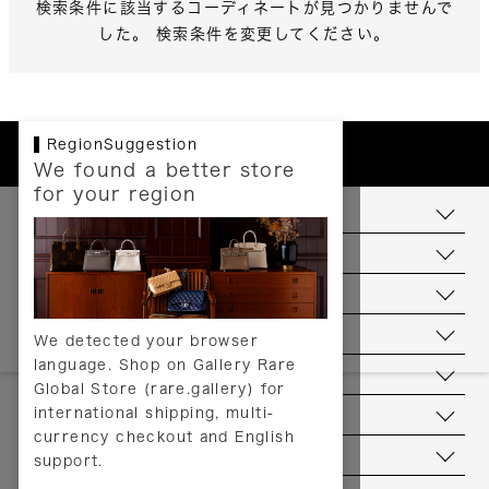
検索条件に該当するコーディネートが見つかりませんで
した。 検索条件を変更してください。
RegionSuggestion
We found a better store
for your region
お支払いについて
配送について
送料について
返品について
We detected your browser
language. Shop on Gallery Rare
サービス
Global Store (rare.gallery) for
international shipping, multi-
ヘルプ
currency checkout and English
お問い合わせ
support.