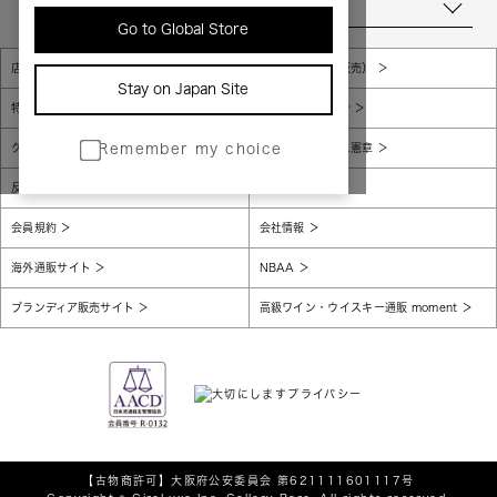
当店について
Go to Global Store
店舗一覧
販売規約（店頭販売）
Stay on Japan Site
特定商取引法に基づく表示
個人情報保護方針
グローバルプライバシーポリシー
コンプライアンス憲章
Remember my choice
反社会的勢力に対する基本方針
腐敗防止
会員規約
会社情報
海外通販サイト
NBAA
ブランディア販売サイト
高級ワイン・ウイスキー通販 moment
【古物商許可】
大阪府公安委員会 第621111601117号