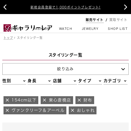


新規会員登録で1,000ポイントプレゼント!
販売サイト
買取サイト
CATEGORY
FASHION
WATCH
JEWELRY
SHOP LIST
トップ
スタイリング一覧
スタイリング一覧
絞り込み
性別
身長
店舗
タイプ
カテゴリ
154cm以下
東心斎橋店
財布
ヴァンクリーフ＆アーペル
おしゃれ