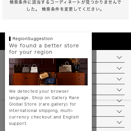
検索条件に該当するコーディネートが見つかりませんで
した。 検索条件を変更してください。
RegionSuggestion
We found a better store
for your region
お支払いについて
配送について
送料について
返品について
We detected your browser
language. Shop on Gallery Rare
サービス
Global Store (rare.gallery) for
international shipping, multi-
ヘルプ
currency checkout and English
お問い合わせ
support.