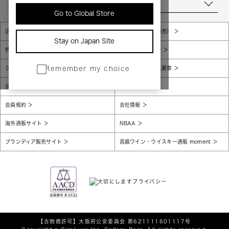
当店について
Go to Global Store
店舗一覧
販売規約（店頭販売）
Stay on Japan Site
特定商取引法に基づく表示
個人情報保護方針
グローバルプライバシーポリシー
コンプライアンス憲章
Remember my choice
反社会的勢力に対する基本方針
腐敗防止
会員規約
会社情報
海外通販サイト
NBAA
ブランディア販売サイト
高級ワイン・ウイスキー通販 moment
【古物商許可】
大阪府公安委員会 第621111601117号