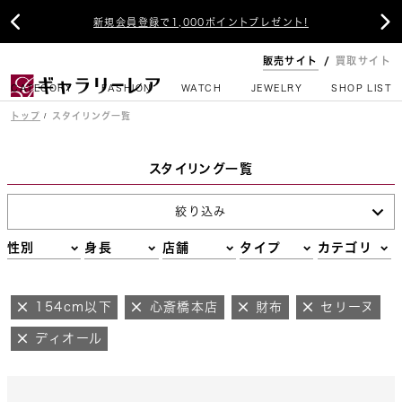


新規会員登録で1,000ポイントプレゼント!
販売サイト
買取サイト
CATEGORY
FASHION
WATCH
JEWELRY
SHOP LIST
トップ
スタイリング一覧
スタイリング一覧
絞り込み
性別
身長
店舗
タイプ
カテゴリ
154cm以下
心斎橋本店
財布
セリーヌ
ディオール