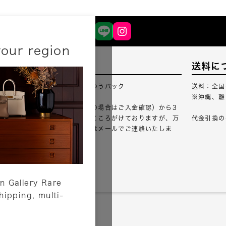
your region
配送について
送料に
配送業者：佐川急便・ゆうパック
送料：全国
※沖縄、離
ご注文確認（銀行振込の場合はご入金確認）から3
営業日以内のご出荷をこころがけておりますが、万
代金引換の
が一出荷が遅れる場合はメールでご連絡いたしま
す。
詳しくはこちら
n Gallery Rare
shipping, multi-