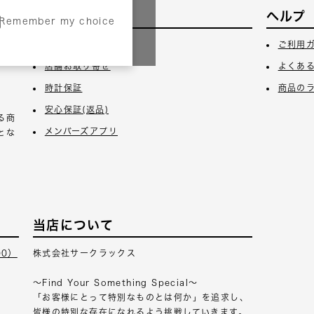
サービス
ヘルプ
Remember my choice
3日
ギフトラッピング
ご利用
店舗お取り寄せ
よくあ
時計保証
商品の
安心保証(返品)
る商
メンバーズアプリ
とな
当店について
00）
株式会社サークラックス
～Find Your Something Special～
「お客様にとって特別なものとは何か」を追求し、
皆様の特別な存在になれるよう挑戦していきます。