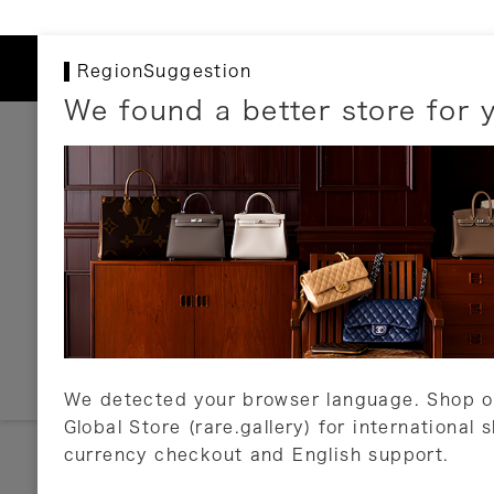
RegionSuggestion
We found a better store for 
お支払いについて
以下のお支払方法が利用可能です。
クレジットカード
ショッピングローン
銀行振込・郵便振替
代金引換
Amazon Pay
PayPay
auPay
メルペイ
店頭支払い
We detected your browser language. Shop o
Global Store (rare.gallery) for international 
詳しくはこちら
currency checkout and English support.