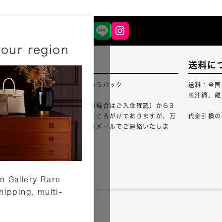
your region
配送について
送料に
配送業者：佐川急便・ゆうパック
送料：全国
※沖縄、離
ご注文確認（銀行振込の場合はご入金確認）から3
営業日以内のご出荷をこころがけておりますが、万
代金引換の
が一出荷が遅れる場合はメールでご連絡いたしま
す。
詳しくはこちら
n Gallery Rare
shipping, multi-