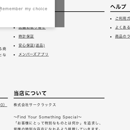
サービス
ヘルプ
Remember my choice
3日
ギフトラッピング
ご利用
店舗お取り寄せ
よくあ
時計保証
商品の
安心保証(返品)
る商
メンバーズアプリ
とな
当店について
00）
株式会社サークラックス
～Find Your Something Special～
「お客様にとって特別なものとは何か」を追求し、
皆様の特別な存在になれるよう挑戦していきます。