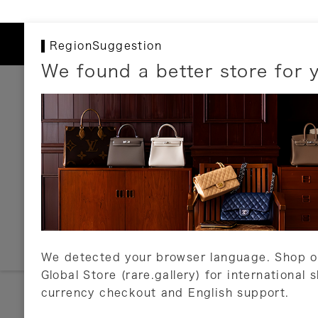
RegionSuggestion
We found a better store for 
お支払いについて
以下のお支払方法が利用可能です。
クレジットカード
ショッピングローン
銀行振込・郵便振替
代金引換
Amazon Pay
PayPay
auPay
メルペイ
店頭支払い
We detected your browser language. Shop o
Global Store (rare.gallery) for international 
詳しくはこちら
currency checkout and English support.