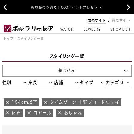


新規会員登録で1,000ポイントプレゼント!
販売サイト
買取サイト
CATEGORY
FASHION
WATCH
JEWELRY
SHOP LIST
トップ
スタイリング一覧
スタイリング一覧
絞り込み
性別
身長
店舗
タイプ
カテゴリ
154cm以下
タイムゾーン 中野ブロードウェイ
財布
ゴヤール
おしゃれ