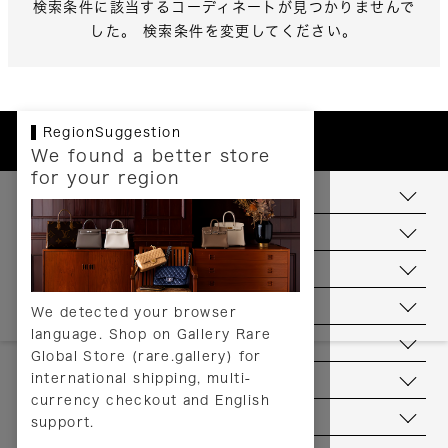
検索条件に該当するコーディネートが見つかりませんで
した。 検索条件を変更してください。
RegionSuggestion
We found a better store
for your region
お支払いについて
配送について
送料について
返品について
We detected your browser
language. Shop on Gallery Rare
サービス
Global Store (rare.gallery) for
international shipping, multi-
ヘルプ
currency checkout and English
お問い合わせ
support.