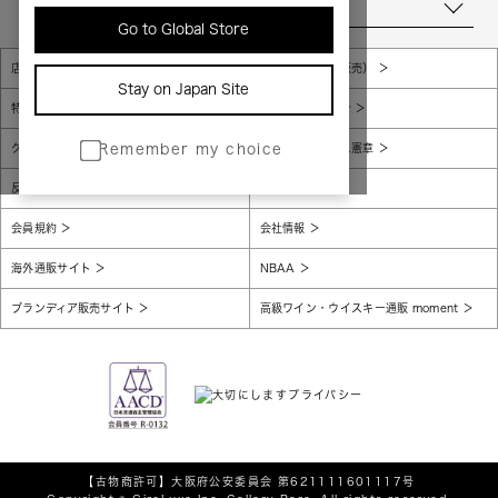
当店について
Go to Global Store
店舗一覧
販売規約（店頭販売）
Stay on Japan Site
特定商取引法に基づく表示
個人情報保護方針
グローバルプライバシーポリシー
コンプライアンス憲章
Remember my choice
反社会的勢力に対する基本方針
腐敗防止
会員規約
会社情報
海外通販サイト
NBAA
ブランディア販売サイト
高級ワイン・ウイスキー通販 moment
【古物商許可】
大阪府公安委員会 第621111601117号