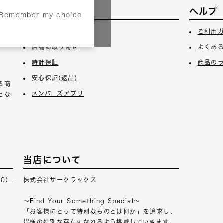
サービス
ヘルプ
Remember my choice
3日
ギフトラッピング
ご利用
店舗お取り寄せ
よくあ
時計保証
商品の
安心保証(返品)
る商
メンバーズアプリ
とな
当店について
00）
株式会社サークラックス
～Find Your Something Special～
「お客様にとって特別なものとは何か」を追求し、
皆様の特別な存在になれるよう挑戦していきます。