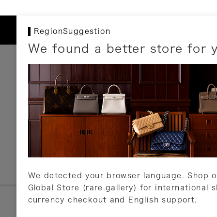
RegionSuggestion
We found a better store for 
お支払いについて
以下のお支払方法が利用可能です。
クレジットカード
ショッピングローン
銀行振込・郵便振替
代金引換
Amazon Pay
PayPay
auPay
メルペイ
店頭支払い
We detected your browser language. Shop o
Global Store (rare.gallery) for international 
詳しくはこちら
currency checkout and English support.