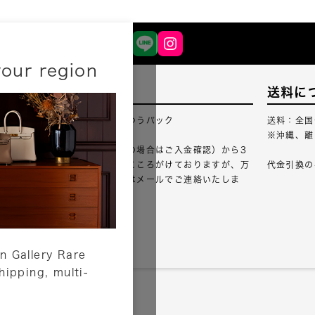
your region
配送について
送料に
配送業者：佐川急便・ゆうパック
送料：全国
※沖縄、離
ご注文確認（銀行振込の場合はご入金確認）から3
営業日以内のご出荷をこころがけておりますが、万
代金引換の
が一出荷が遅れる場合はメールでご連絡いたしま
す。
詳しくはこちら
n Gallery Rare
shipping, multi-