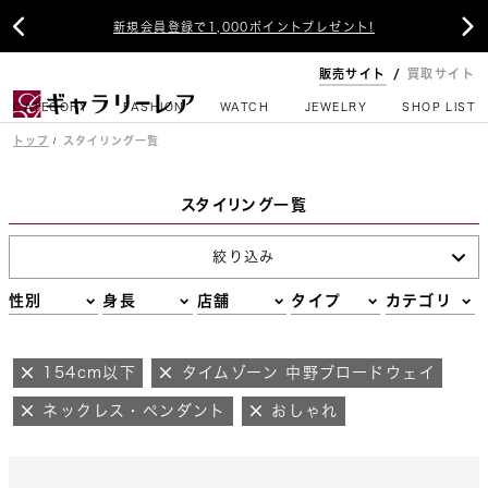


新規会員登録で1,000ポイントプレゼント!
販売サイト
買取サイト
CATEGORY
FASHION
WATCH
JEWELRY
SHOP LIST
トップ
スタイリング一覧
スタイリング一覧
絞り込み
性別
身長
店舗
タイプ
カテゴリ
154cm以下
タイムゾーン 中野ブロードウェイ
ネックレス・ペンダント
おしゃれ