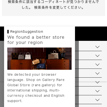
検索条件に該当するコーディネートが見つかりませんで
した。 検索条件を変更してください。
RegionSuggestion
We found a better store
for your region
お支払いについて
配送について
送料について
返品について
We detected your browser
language. Shop on Gallery Rare
サービス
Global Store (rare.gallery) for
international shipping, multi-
ヘルプ
currency checkout and English
お問い合わせ
support.