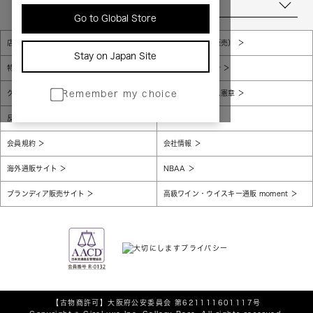
当店について
Go to Global Store
店舗一覧
販売規約（店頭販売）
Stay on Japan Site
特定商取引法に基づく表示
個人情報保護方針
グローバルプライバシーポリシー
コンプライアンス憲章
Remember my choice
反社会的勢力に対する基本方針
腐敗防止
会員規約
会社情報
海外通販サイト
NBAA
ブランディア販売サイト
高級ワイン・ウイスキー通販 moment
【古物商許可】
大阪府公安委員会 第621111601117号