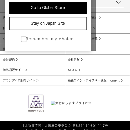
当店について
Go to Global Store
店舗一覧
販売規約（店頭販売）
Stay on Japan Site
特定商取引法に基づく表示
個人情報保護方針
グローバルプライバシーポリシー
コンプライアンス憲章
Remember my choice
反社会的勢力に対する基本方針
腐敗防止
会員規約
会社情報
海外通販サイト
NBAA
ブランディア販売サイト
高級ワイン・ウイスキー通販 moment
【古物商許可】
大阪府公安委員会 第621111601117号