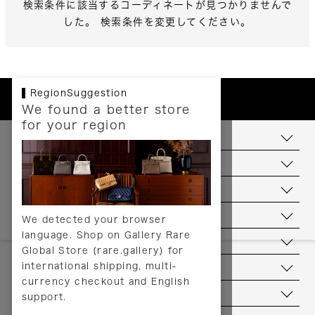
検索条件に該当するコーディネートが見つかりませんで
した。 検索条件を変更してください。
RegionSuggestion
We found a better store
for your region
お支払いについて
配送について
送料について
返品について
We detected your browser
language. Shop on Gallery Rare
サービス
Global Store (rare.gallery) for
international shipping, multi-
ヘルプ
currency checkout and English
お問い合わせ
support.