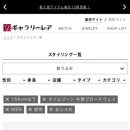


新入荷アイテム毎日12時更新！
販売サイト
買取サイト
CATEGORY
FASHION
WATCH
JEWELRY
SHOP LIST
トップ
スタイリング一覧
スタイリング一覧
絞り込み
性別
身長
店舗
タイプ
カテゴリ
154cm以下
タイムゾーン 中野ブロードウェイ
MEN
財布
おしゃれ