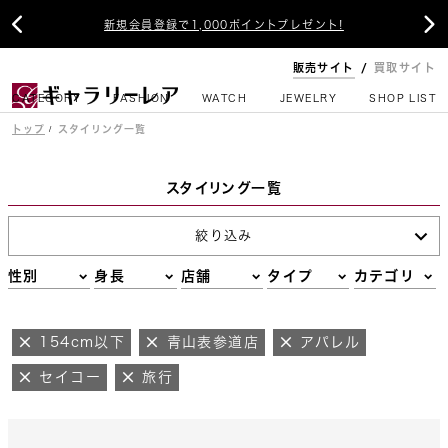


新規会員登録で1,000ポイントプレゼント!
販売サイト
買取サイト
CATEGORY
FASHION
WATCH
JEWELRY
SHOP LIST
トップ
スタイリング一覧
スタイリング一覧
絞り込み
性別
身長
店舗
タイプ
カテゴリ
154cm以下
青山表参道店
アパレル
セイコー
旅行