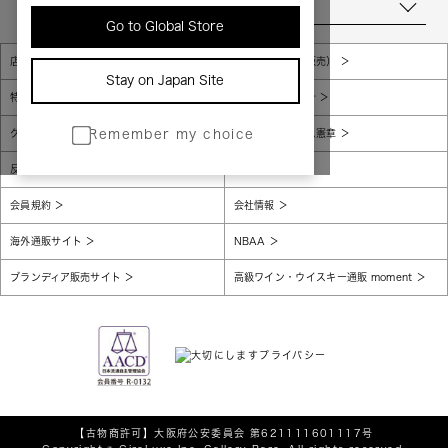
当店について
Go to Global Store
店舗一覧
販売規約（店頭販売）
Stay on Japan Site
特定商取引法に基づく表示
個人情報保護方針
グローバルプライバシーポリシー
コンプライアンス憲章
Remember my choice
反社会的勢力に対する基本方針
腐敗防止
会員規約
会社情報
海外通販サイト
NBAA
ブランディア販売サイト
高級ワイン・ウイスキー通販 moment
【古物商許可】
大阪府公安委員会 第621111601117号