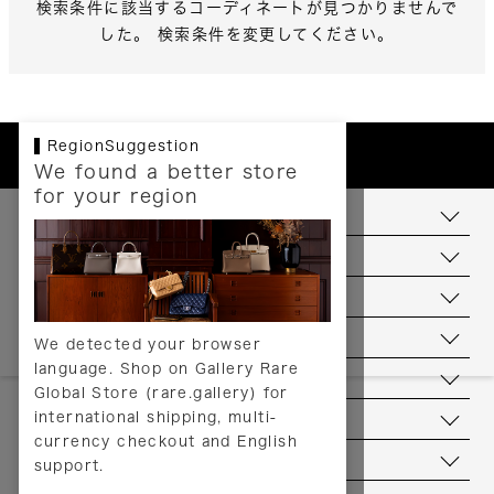
検索条件に該当するコーディネートが見つかりませんで
した。 検索条件を変更してください。
RegionSuggestion
We found a better store
for your region
お支払いについて
配送について
送料について
返品について
We detected your browser
language. Shop on Gallery Rare
サービス
Global Store (rare.gallery) for
international shipping, multi-
ヘルプ
currency checkout and English
お問い合わせ
support.