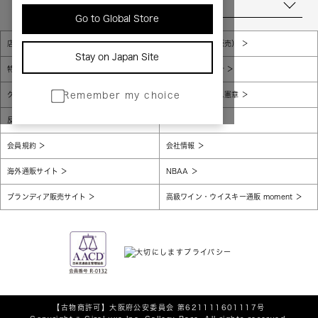
当店について
Go to Global Store
店舗一覧
販売規約（店頭販売）
Stay on Japan Site
特定商取引法に基づく表示
個人情報保護方針
グローバルプライバシーポリシー
コンプライアンス憲章
Remember my choice
反社会的勢力に対する基本方針
腐敗防止
会員規約
会社情報
海外通販サイト
NBAA
ブランディア販売サイト
高級ワイン・ウイスキー通販 moment
【古物商許可】
大阪府公安委員会 第621111601117号