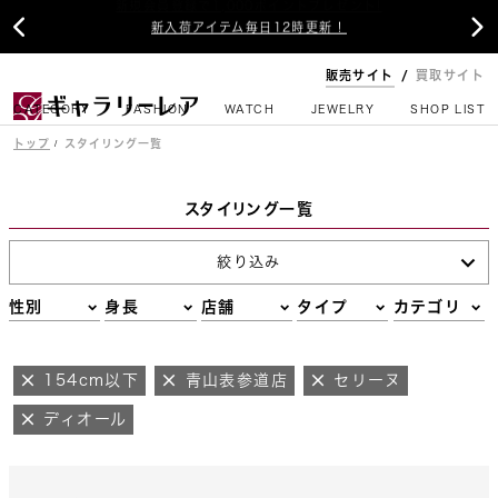


新入荷アイテム毎日12時更新！
販売サイト
買取サイト
CATEGORY
FASHION
WATCH
JEWELRY
SHOP LIST
トップ
スタイリング一覧
スタイリング一覧
絞り込み
性別
身長
店舗
タイプ
カテゴリ
154cm以下
青山表参道店
セリーヌ
ディオール