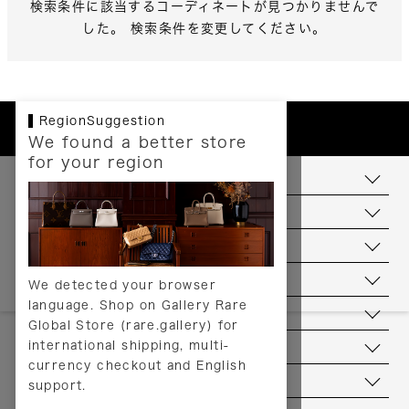
検索条件に該当するコーディネートが見つかりませんで
した。 検索条件を変更してください。
RegionSuggestion
We found a better store
for your region
お支払いについて
配送について
送料について
返品について
We detected your browser
language. Shop on Gallery Rare
サービス
Global Store (rare.gallery) for
international shipping, multi-
ヘルプ
currency checkout and English
お問い合わせ
support.