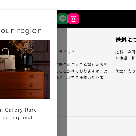
your region
配送について
送料に
配送業者：佐川急便・ゆうパック
送料：全国
※沖縄、離
ご注文確認（銀行振込の場合はご入金確認）から3
営業日以内のご出荷をこころがけておりますが、万
代金引換の
が一出荷が遅れる場合はメールでご連絡いたしま
す。
詳しくはこちら
n Gallery Rare
shipping, multi-