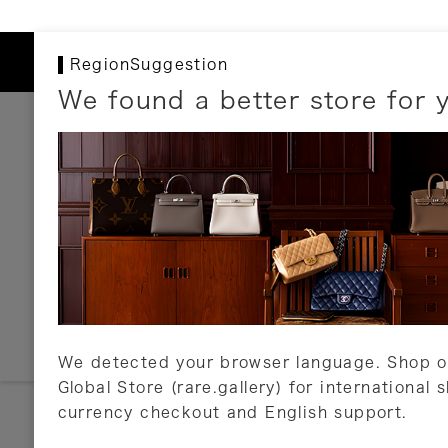
RegionSuggestion
We found a better store for 
お支払いについて
以下のお支払方法が利用可能です。
クレジットカード
ショッピングローン
銀行振込・郵便振替
代金引換
Amazon Pay
PayPay
auPay
メルペイ
店頭支払い
We detected your browser language. Shop o
Global Store (rare.gallery) for international 
詳しくはこちら
currency checkout and English support.