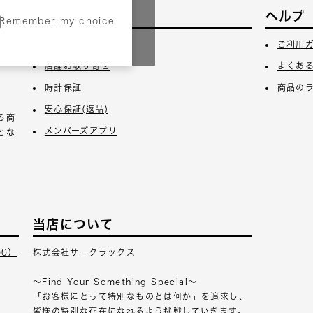
サービス
ヘルプ
Remember my choice
3日
ギフトラッピング
ご利用
店舗お取り寄せ
よくあ
時計保証
商品の
安心保証(返品)
る商
メンバーズアプリ
とな
当店について
00）
株式会社サークラックス
～Find Your Something Special～
「お客様にとって特別なものとは何か」を追求し、
皆様の特別な存在になれるよう挑戦していきます。