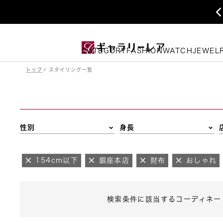
CATEGORY
FASHION
WATCH
JEWEL
トップ
スタイリング一覧
性別
身長
154cm以下
銀座本店
財布
おしゃれ
検索条件に該当するコーディネー