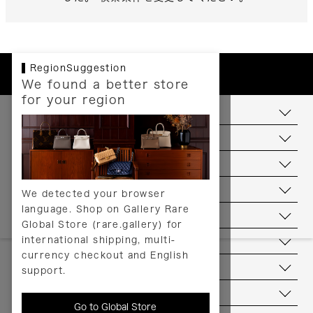
RegionSuggestion
We found a better store
for your region
お支払いについて
配送について
送料について
返品について
We detected your browser
language. Shop on Gallery Rare
サービス
Global Store (rare.gallery) for
international shipping, multi-
ヘルプ
currency checkout and English
お問い合わせ
support.
当店について
Go to Global Store