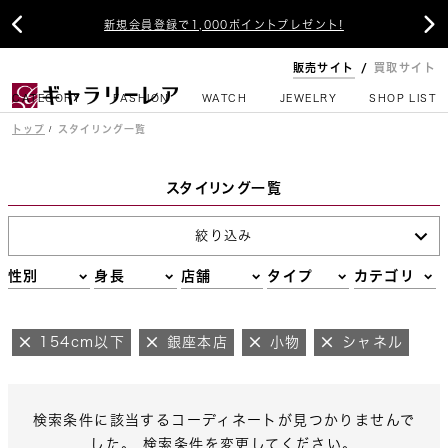


新規会員登録で1,000ポイントプレゼント!
販売サイト
買取サイト
CATEGORY
FASHION
WATCH
JEWELRY
SHOP LIST
トップ
スタイリング一覧
スタイリング一覧
絞り込み
性別
身長
店舗
タイプ
カテゴリ
154cm以下
銀座本店
小物
シャネル
検索条件に該当するコーディネートが見つかりませんで
した。 検索条件を変更してください。