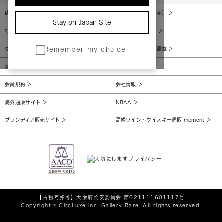
店舗一覧
販売規約（店頭販売）
Stay on Japan Site
特定商取引法に基づく表示
個人情報保護方針
グローバルプライバシーポリシー
コンプライアンス憲章
Remember my choice
反社会的勢力に対する基本方針
腐敗防止
会員規約
会社情報
海外通販サイト
NBAA
ブランディア販売サイト
高級ワイン・ウイスキー通販 moment
【古物商許可】
大阪府公安委員会 第621111601117号
Copyright © CircLuxe Inc. Gallery Rare. All rights reserved.