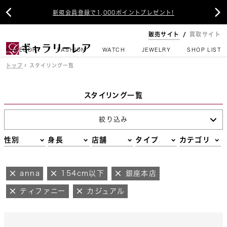


新規会員登録で1,000ポイントプレゼント!
販売サイト
買取サイト
CATEGORY
FASHION
WATCH
JEWELRY
SHOP LIST
トップ
スタイリング一覧
スタイリング一覧
絞り込み
性別
身長
店舗
タイプ
カテゴリ
anna
154cm以下
銀座本店
ティファニー
カジュアル