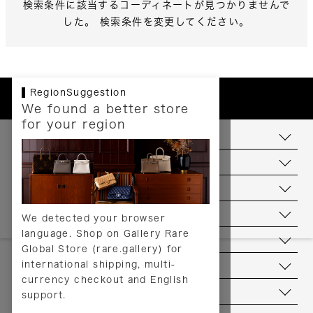
検索条件に該当するコーディネートが見つかりませんで
した。 検索条件を変更してください。
RegionSuggestion
We found a better store
for your region
お支払いについて
配送について
送料について
返品について
We detected your browser
language. Shop on Gallery Rare
サービス
Global Store (rare.gallery) for
international shipping, multi-
ヘルプ
currency checkout and English
お問い合わせ
support.