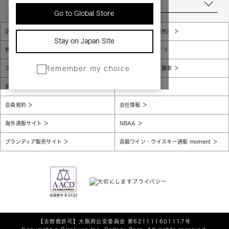
当店について
Go to Global Store
店舗一覧
販売規約（店頭販売）
Stay on Japan Site
特定商取引法に基づく表示
個人情報保護方針
グローバルプライバシーポリシー
コンプライアンス憲章
Remember my choice
反社会的勢力に対する基本方針
腐敗防止
会員規約
会社情報
海外通販サイト
NBAA
ブランディア販売サイト
高級ワイン・ウイスキー通販 moment
【古物商許可】
大阪府公安委員会 第621111601117号