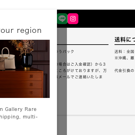
your region
配送について
送料に
配送業者：佐川急便・ゆうパック
送料：全国
※沖縄、離
ご注文確認（銀行振込の場合はご入金確認）から3
営業日以内のご出荷をこころがけておりますが、万
代金引換の
が一出荷が遅れる場合はメールでご連絡いたしま
す。
詳しくはこちら
n Gallery Rare
shipping, multi-