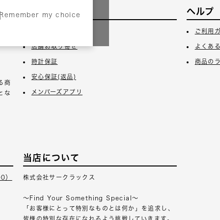
サービス
ヘルプ
Remember my choice
3日
ギフトラッピング
ご利用
店舗お取り寄せ
よくあ
時計保証
商品の
安心保証(返品)
る商
メンバーズアプリ
とな
当店について
00）
株式会社サークラックス
～Find Your Something Special～
「お客様にとって特別なものとは何か」を追求し、
皆様の特別な存在になれるよう挑戦していきます。