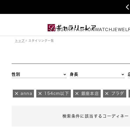
CATEGORY
FASHION
WATCH
JEWEL
トップ
スタイリング一覧
性別
身長
anna
154cm以下
銀座本店
プラダ
検索条件に該当するコーディネー