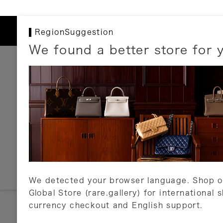
RegionSuggestion
We found a better store for 
お支払いについて
以下のお支払方法が利用可能です。
クレジットカード
ショッピングローン
銀行振込・郵便振替
代金引換
Amazon Pay
PayPay
auPay
メルペイ
店頭支払い
We detected your browser language. Shop o
Global Store (rare.gallery) for international 
詳しくはこちら
currency checkout and English support.