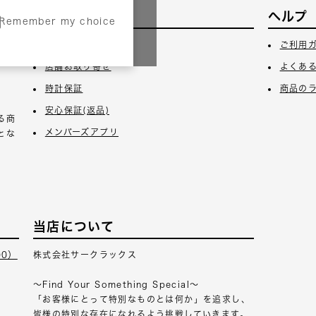
サービス
ヘルプ
Remember my choice
3日
ギフトラッピング
ご利用
店舗お取り寄せ
よくあ
時計保証
商品の
安心保証(返品)
る商
メンバーズアプリ
とな
当店について
00）
株式会社サークラックス
～Find Your Something Special～
「お客様にとって特別なものとは何か」を追求し、
皆様の特別な存在になれるよう挑戦していきます。