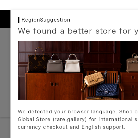
RegionSuggestion
We found a better store for 
お支払いについて
以下のお支払方法が利用可能です。
クレジットカード
ショッピングローン
銀行振込・郵便振替
代金引換
Amazon Pay
PayPay
auPay
メルペイ
店頭支払い
We detected your browser language. Shop o
Global Store (rare.gallery) for international 
詳しくはこちら
currency checkout and English support.