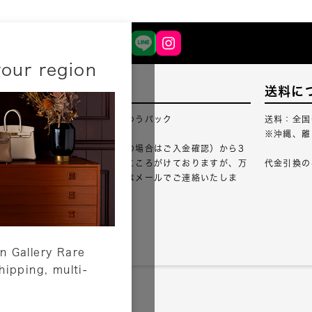
your region
配送について
送料に
配送業者：佐川急便・ゆうパック
送料：全国
※沖縄、離
ご注文確認（銀行振込の場合はご入金確認）から3
営業日以内のご出荷をこころがけておりますが、万
代金引換の
が一出荷が遅れる場合はメールでご連絡いたしま
す。
詳しくはこちら
n Gallery Rare
shipping, multi-