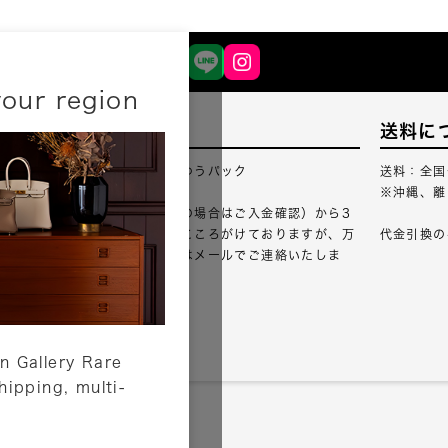
your region
配送について
送料に
配送業者：佐川急便・ゆうパック
送料：全国
※沖縄、離
ご注文確認（銀行振込の場合はご入金確認）から3
営業日以内のご出荷をこころがけておりますが、万
代金引換の
が一出荷が遅れる場合はメールでご連絡いたしま
す。
詳しくはこちら
n Gallery Rare
shipping, multi-