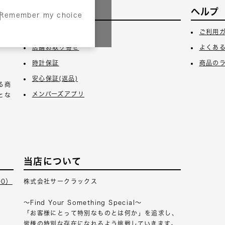
サービス
ヘルプ
Remember my choice
3日
ギフトラッピング
ご利用
店舗お取り寄せ
よくあ
時計保証
商品の
安心保証(返品)
る商
メンバーズアプリ
とな
当店について
00）
株式会社サークラックス
～Find Your Something Special～
「お客様にとって特別なものとは何か」を追求し、
皆様の特別な存在になれるよう挑戦していきます。