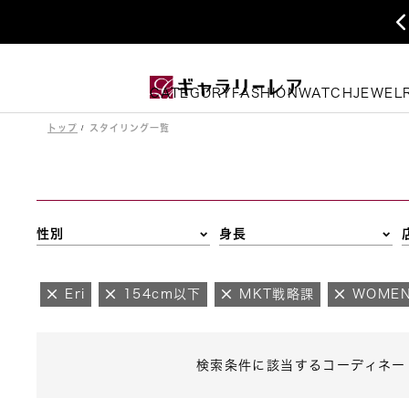
CATEGORY
FASHION
WATCH
JEWEL
トップ
スタイリング一覧
性別
身長
Eri
154cm以下
MKT戦略課
WOME
検索条件に該当するコーディネー