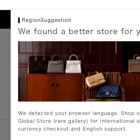
RegionSuggestion
We found a better store for 
お支払いについて
以下のお支払方法が利用可能です。
クレジットカード
ショッピングローン
銀行振込・郵便振替
代金引換
Amazon Pay
PayPay
auPay
メルペイ
店頭支払い
We detected your browser language. Shop o
Global Store (rare.gallery) for international 
詳しくはこちら
currency checkout and English support.