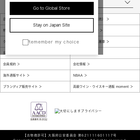
当店について
Go to Global Store
店舗一覧
販売規約（店頭販売）
Stay on Japan Site
特定商取引法に基づく表示
個人情報保護方針
グローバルプライバシーポリシー
コンプライアンス憲章
Remember my choice
反社会的勢力に対する基本方針
腐敗防止
会員規約
会社情報
海外通販サイト
NBAA
ブランディア販売サイト
高級ワイン・ウイスキー通販 moment
【古物商許可】
大阪府公安委員会 第621111601117号