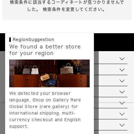
検索条件に該当するコーディネートが見つかりませんで
した。 検索条件を変更してください。
RegionSuggestion
We found a better store
for your region
お支払いについて
配送について
送料について
返品について
We detected your browser
language. Shop on Gallery Rare
サービス
Global Store (rare.gallery) for
international shipping, multi-
ヘルプ
currency checkout and English
お問い合わせ
support.