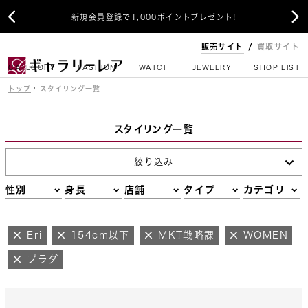


新規会員登録で1,000ポイントプレゼント!
販売サイト
買取サイト
CATEGORY
FASHION
WATCH
JEWELRY
SHOP LIST
トップ
スタイリング一覧
スタイリング一覧
絞り込み
性別
身長
店舗
タイプ
カテゴリ
Eri
154cm以下
MKT戦略課
WOMEN
プラダ