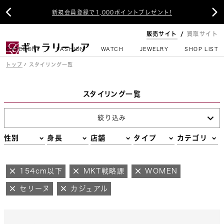


新規会員登録で1,000ポイントプレゼント!
販売サイト
買取サイト
CATEGORY
FASHION
WATCH
JEWELRY
SHOP LIST
トップ
スタイリング一覧
スタイリング一覧
絞り込み
性別
身長
店舗
タイプ
カテゴリ
154cm以下
MKT戦略課
WOMEN
セリーヌ
カジュアル