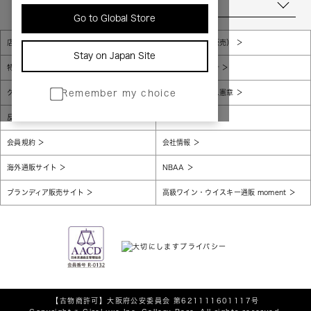
当店について
Go to Global Store
店舗一覧
販売規約（店頭販売）
Stay on Japan Site
特定商取引法に基づく表示
個人情報保護方針
グローバルプライバシーポリシー
コンプライアンス憲章
Remember my choice
反社会的勢力に対する基本方針
腐敗防止
会員規約
会社情報
海外通販サイト
NBAA
ブランディア販売サイト
高級ワイン・ウイスキー通販 moment
【古物商許可】
大阪府公安委員会 第621111601117号