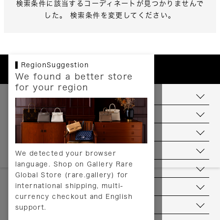
検索条件に該当するコーディネートが見つかりませんで
した。 検索条件を変更してください。
RegionSuggestion
We found a better store
for your region
お支払いについて
配送について
送料について
返品について
We detected your browser
language. Shop on Gallery Rare
サービス
Global Store (rare.gallery) for
international shipping, multi-
ヘルプ
currency checkout and English
お問い合わせ
support.