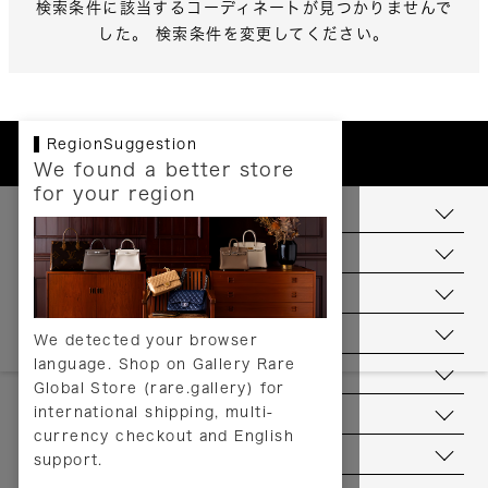
検索条件に該当するコーディネートが見つかりませんで
した。 検索条件を変更してください。
RegionSuggestion
We found a better store
for your region
お支払いについて
配送について
送料について
返品について
We detected your browser
language. Shop on Gallery Rare
サービス
Global Store (rare.gallery) for
international shipping, multi-
ヘルプ
currency checkout and English
お問い合わせ
support.