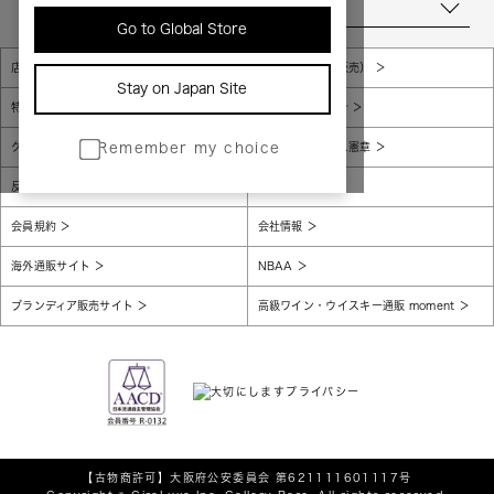
当店について
Go to Global Store
店舗一覧
販売規約（店頭販売）
Stay on Japan Site
特定商取引法に基づく表示
個人情報保護方針
グローバルプライバシーポリシー
コンプライアンス憲章
Remember my choice
反社会的勢力に対する基本方針
腐敗防止
会員規約
会社情報
海外通販サイト
NBAA
ブランディア販売サイト
高級ワイン・ウイスキー通販 moment
【古物商許可】
大阪府公安委員会 第621111601117号