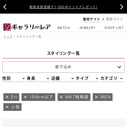


新規会員登録で1,000ポイントプレゼント!
販売サイト
買取サイト
CATEGORY
FASHION
WATCH
JEWELRY
SHOP LIST
トップ
スタイリング一覧
スタイリング一覧
絞り込み
性別
身長
店舗
タイプ
カテゴリ
Eri
154cm以下
MKT戦略課
MEN
小物