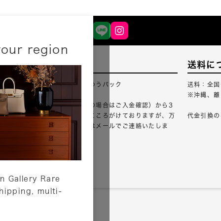
your region
配送について
送料に
配送業者：佐川急便・ゆうパック
送料：全国
※沖縄、離
ご注文確認（銀行振込の場合はご入金確認）から3
営業日以内のご出荷をこころがけておりますが、万
代金引換の
が一出荷が遅れる場合はメールでご連絡いたしま
す。
詳しくはこちら
n Gallery Rare
shipping, multi-