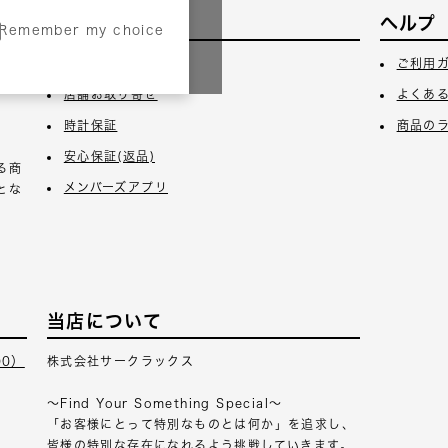
サービス
ヘルプ
Remember my choice
3日
ギフトラッピング
ご利用
店舗お取り寄せ
よくあ
時計保証
商品の
安心保証(返品)
る商
メンバーズアプリ
とな
当店について
00）
株式会社サークラックス
～Find Your Something Special～
「お客様にとって特別なものとは何か」を追求し、
皆様の特別な存在になれるよう挑戦していきます。