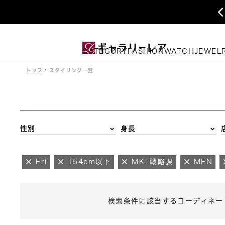
CATEGORY
FASHION
WATCH
JEWEL
トップ
スタイリング一覧
性別
身長
Eri
154cm以下
MKT戦略課
MEN
検索条件に該当するコーディネー