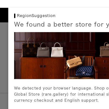
RegionSuggestion
We found a better store for 
お支払いについて
以下のお支払方法が利用可能です。
クレジットカード
ショッピングローン
銀行振込・郵便振替
代金引換
Amazon Pay
PayPay
auPay
メルペイ
店頭支払い
We detected your browser language. Shop o
Global Store (rare.gallery) for international 
詳しくはこちら
currency checkout and English support.