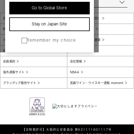
当店について
Go to Global Store
店舗一覧
販売規約（店頭販売）
Stay on Japan Site
特定商取引法に基づく表示
個人情報保護方針
グローバルプライバシーポリシー
コンプライアンス憲章
Remember my choice
反社会的勢力に対する基本方針
腐敗防止
会員規約
会社情報
海外通販サイト
NBAA
ブランディア販売サイト
高級ワイン・ウイスキー通販 moment
【古物商許可】
大阪府公安委員会 第621111601117号