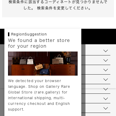
検索条件に該当するコーディネートが見つかりませんで
した。 検索条件を変更してください。
RegionSuggestion
We found a better store
for your region
お支払いについて
配送について
送料について
返品について
We detected your browser
language. Shop on Gallery Rare
サービス
Global Store (rare.gallery) for
international shipping, multi-
ヘルプ
currency checkout and English
お問い合わせ
support.