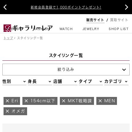


新規会員登録で1,000ポイントプレゼント!
販売サイト
買取サイト
CATEGORY
FASHION
WATCH
JEWELRY
SHOP LIST
トップ
スタイリング一覧
スタイリング一覧
絞り込み
性別
身長
店舗
タイプ
カテゴリ
Eri
154cm以下
MKT戦略課
MEN
オメガ