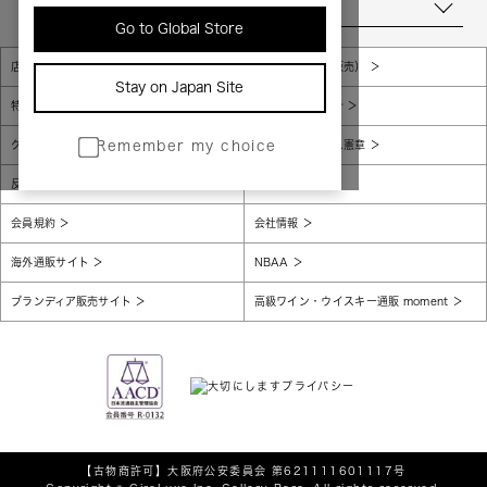
当店について
Go to Global Store
店舗一覧
販売規約（店頭販売）
Stay on Japan Site
特定商取引法に基づく表示
個人情報保護方針
グローバルプライバシーポリシー
コンプライアンス憲章
Remember my choice
反社会的勢力に対する基本方針
腐敗防止
会員規約
会社情報
海外通販サイト
NBAA
ブランディア販売サイト
高級ワイン・ウイスキー通販 moment
【古物商許可】
大阪府公安委員会 第621111601117号