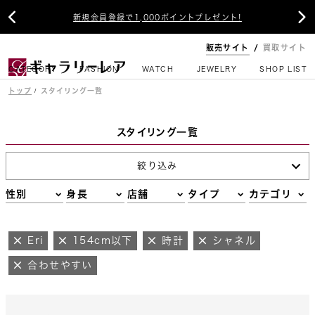


新規会員登録で1,000ポイントプレゼント!
販売サイト
買取サイト
CATEGORY
FASHION
WATCH
JEWELRY
SHOP LIST
トップ
スタイリング一覧
スタイリング一覧
絞り込み
性別
身長
店舗
タイプ
カテゴリ
Eri
154cm以下
時計
シャネル
合わせやすい