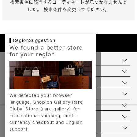
検索条件に該当するコーディネートが見つかりませんで
した。 検索条件を変更してください。
RegionSuggestion
We found a better store
for your region
お支払いについて
配送について
送料について
返品について
We detected your browser
language. Shop on Gallery Rare
サービス
Global Store (rare.gallery) for
international shipping, multi-
ヘルプ
currency checkout and English
お問い合わせ
support.