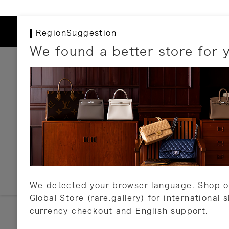
RegionSuggestion
We found a better store for 
お支払いについて
以下のお支払方法が利用可能です。
クレジットカード
ショッピングローン
銀行振込・郵便振替
代金引換
Amazon Pay
PayPay
auPay
メルペイ
店頭支払い
We detected your browser language. Shop o
Global Store (rare.gallery) for international 
詳しくはこちら
currency checkout and English support.