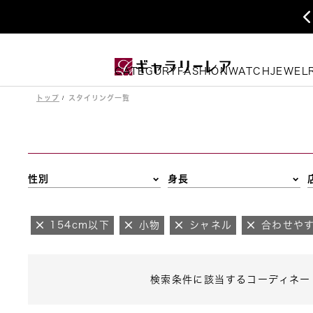
CATEGORY
FASHION
WATCH
JEWEL
トップ
スタイリング一覧
性別
身長
154cm以下
小物
シャネル
合わせや
検索条件に該当するコーディネー