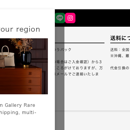
your region
配送について
送料に
配送業者：佐川急便・ゆうパック
送料：全国
※沖縄、離
ご注文確認（銀行振込の場合はご入金確認）から3
営業日以内のご出荷をこころがけておりますが、万
代金引換の
が一出荷が遅れる場合はメールでご連絡いたしま
す。
詳しくはこちら
n Gallery Rare
shipping, multi-