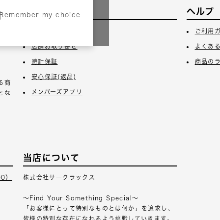
サービス
ヘルプ
Remember my choice
3日
ギフトラッピング
ご利用
店舗お取り寄せ
よくあ
時計保証
商品の
安心保証(返品)
る商
メンバーズアプリ
とな
当店について
00）
株式会社サークラックス
～Find Your Something Special～
「お客様にとって特別なものとは何か」を追求し、
皆様の特別な存在になれるよう挑戦していきます。