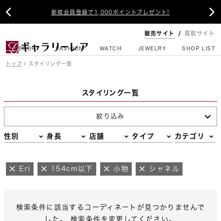


新規会員登録で1,000ポイントプレゼント!
販売サイト
買取サイト
CATEGORY
FASHION
WATCH
JEWELRY
SHOP LIST
トップ
スタイリング一覧
スタイリング一覧
絞り込み
性別
身長
店舗
タイプ
カテゴリ
Eri
154cm以下
小物
シャネル
検索条件に該当するコーディネートが見つかりませんで
した。 検索条件を変更してください。