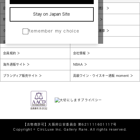
店舗一覧
販売規約（店頭販売）
Stay on Japan Site
特定商取引法に基づく表示
個人情報保護方針
グローバルプライバシーポリシー
コンプライアンス憲章
Remember my choice
反社会的勢力に対する基本方針
腐敗防止
会員規約
会社情報
海外通販サイト
NBAA
ブランディア販売サイト
高級ワイン・ウイスキー通販 moment
【古物商許可】
大阪府公安委員会 第621111601117号
Copyright © CircLuxe Inc. Gallery Rare. All rights reserved.