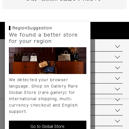
RegionSuggestion
We found a better store
for your region
お支払いについて
配送について
送料について
返品について
We detected your browser
language. Shop on Gallery Rare
サービス
Global Store (rare.gallery) for
international shipping, multi-
ヘルプ
currency checkout and English
お問い合わせ
support.
当店について
Go to Global Store